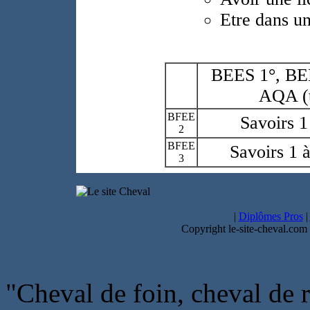
Etre dans un
BEES 1°, BEE
AQA (t
BFEE
Savoirs 1
2
BFEE
Savoirs 1 
3
|
Diplômes Pros
|
Copyright le-site-cheval.com
"Cheval de foin, cheval de r