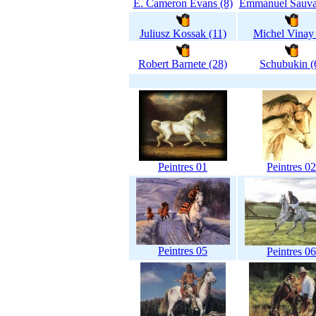
E. Cameron Evans (8)
Emmanuel Sauva
Juliusz Kossak (11)
Michel Vinay 
Robert Barnete (28)
Schubukin (
Peintres 01
Peintres 02
Peintres 05
Peintres 06