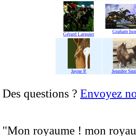
Graham Is
Gérard Larguier
Jayne P.
Jennifer Smi
Des questions ?
Envoyez no
"Mon royaume ! mon royaum