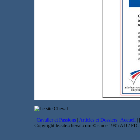
|
Cavalier et Passions
|
Articles et Dossiers
|
Accueil
|
|
Copyright le-site-cheval.com © since 1995 AD / FD. A