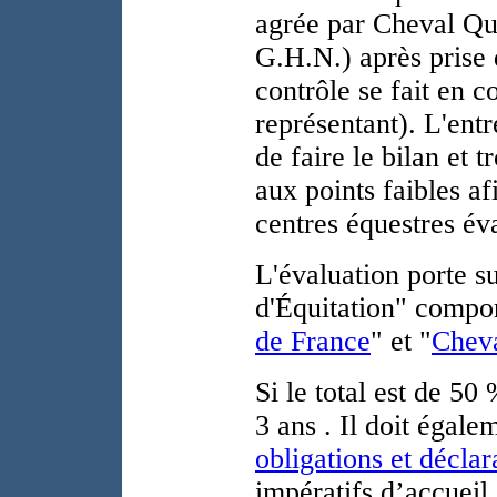
agrée par Cheval Qua
G.H.N.) après prise 
contrôle se fait en 
représentant). L'entre
de faire le bilan et 
aux points faibles a
centres équestres év
L'évaluation porte s
d'Équitation" comport
de France
" et "
Cheva
Si le total est de 50
3 ans . Il doit égal
obligations et déclar
impératifs d’accueil,