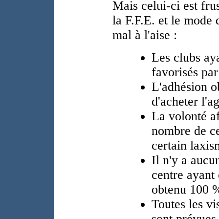
Mais celui-ci est frus
la F.F.E. et le mode
mal à l'aise :
Les clubs ay
favorisés par 
L'adhésion o
d'acheter l'a
La volonté af
nombre de ce
certain laxi
Il n'y a auc
centre ayant
obtenu 100 
Toutes les vi
sont prévues