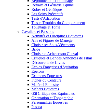
Reproduction et Poulinage
Retraite et Gériatrie Equine
Robes et Génétique
Les Soins Préventifs
Tests d'Adaptation
Tics et Troubles du Comportement
Toilettage et Tonte
Cavaliers et Passions
Activités et Disciplines Equestres
Airs et Figures de Manège
Choisir ses Sous-Vêtements
Bride
Choisir et Acheter son Cheval
Critiques et Bandes Annonces de Films
Découverte de Livres
Écoles Françaises d'équitation
Eperons
Examens Equestres
Fiches du Centaure
Matériel Equestre
Métiers Equestres
Œil Critique des Equinautes
Orientation et Topographie
Personnalités Equestres
Pessoa