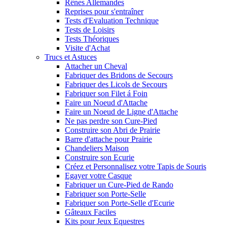
Rênes Allemandes
Reprises pour s'entraîner
Tests d'Evaluation Technique
Tests de Loisirs
Tests Théoriques
Visite d'Achat
Trucs et Astuces
Attacher un Cheval
Fabriquer des Bridons de Secours
Fabriquer des Licols de Secours
Fabriquer son Filet á Foin
Faire un Noeud d'Attache
Faire un Noeud de Ligne d'Attache
Ne pas perdre son Cure-Pied
Construire son Abri de Prairie
Barre d'attache pour Prairie
Chandeliers Maison
Construire son Ecurie
Créez et Personnalisez votre Tapis de Souris
Egayer votre Casque
Fabriquer un Cure-Pied de Rando
Fabriquer son Porte-Selle
Fabriquer son Porte-Selle d'Ecurie
Gâteaux Faciles
Kits pour Jeux Equestres