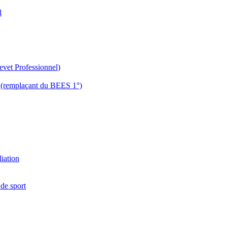
l
evet Professionnel)
es (remplaçant du BEES 1°)
liation
 de sport