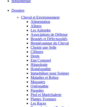
Bibliothéque
Dossiers
Cheval et Environnement
Alimentation
Allures
Les Aplombs
Associations de Défense
Beautés et Défectuosités
Biomécanique du Cheval
Choisir une Selle
Clôtures
Dents
Etat Corporel
Hippologie
Homéopathie
Immobiliser pour Soigner
Maladies et Bobos
Massages
Ostéopathie
Parasites
Pied et Maréchalerie
Plantes Toxiques
Les Races