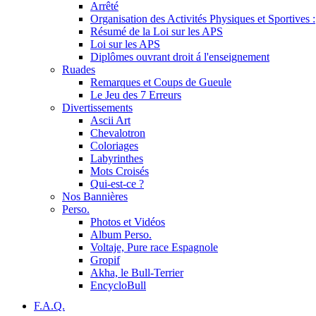
Arrêté
Organisation des Activités Physiques et Sportives :
Résumé de la Loi sur les APS
Loi sur les APS
Diplômes ouvrant droit á l'enseignement
Ruades
Remarques et Coups de Gueule
Le Jeu des 7 Erreurs
Divertissements
Ascii Art
Chevalotron
Coloriages
Labyrinthes
Mots Croisés
Qui-est-ce ?
Nos Bannières
Perso.
Photos et Vidéos
Album Perso.
Voltaje, Pure race Espagnole
Gropif
Akha, le Bull-Terrier
EncycloBull
F.A.Q.