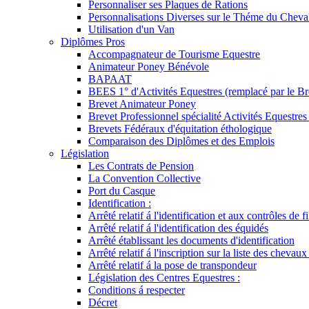
Personnaliser ses Plaques de Rations
Personnalisations Diverses sur le Théme du Cheva
Utilisation d'un Van
Diplômes Pros
Accompagnateur de Tourisme Equestre
Animateur Poney Bénévole
BAPAAT
BEES 1° d'Activités Equestres (remplacé par le Br
Brevet Animateur Poney
Brevet Professionnel spécialité Activités Equestr
Brevets Fédéraux d'équitation éthologique
Comparaison des Diplômes et des Emplois
Législation
Les Contrats de Pension
La Convention Collective
Port du Casque
Identification :
Arrêté relatif á l'identification et aux contrôles de fi
Arrêté relatif á l'identification des équidés
Arrêté établissant les documents d'identification
Arrêté relatif á l'inscription sur la liste des chevaux
Arrêté relatif á la pose de transpondeur
Législation des Centres Equestres :
Conditions á respecter
Décret