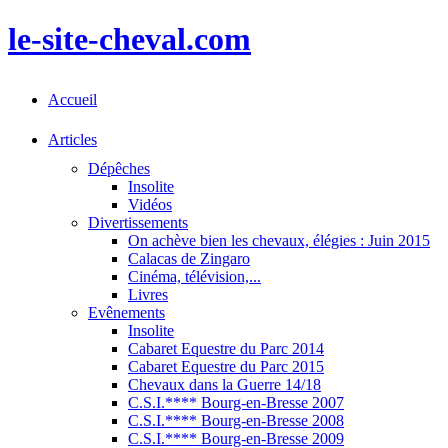
le-site-cheval.com
Accueil
Articles
Dépêches
Insolite
Vidéos
Divertissements
On achève bien les chevaux, élégies : Juin 2015
Calacas de Zingaro
Cinéma, télévision,...
Livres
Evênements
Insolite
Cabaret Equestre du Parc 2014
Cabaret Equestre du Parc 2015
Chevaux dans la Guerre 14/18
C.S.I.**** Bourg-en-Bresse 2007
C.S.I.**** Bourg-en-Bresse 2008
C.S.I.**** Bourg-en-Bresse 2009