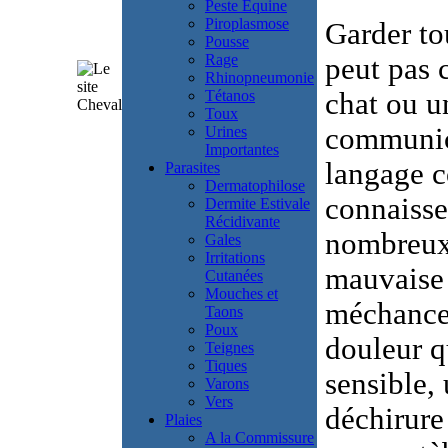
Peste Equine
Piroplasmose
Garder tou
Pousse
Rage
peut pas c
Rhinopneumonie
Tétanos
chat ou u
Toux
communica
Urines
Importantes
langage c
Parasites
Dermatophilose
connaisse
Dermite Estivale
Récidivante
nombreux 
Gales
Irritations
mauvaise 
Cutanées
Mouches et
méchancet
Taons
Poux
douleur q
Teignes
Tiques
sensible,
Varons
Vers
déchirure
Plaies
A la Commissure