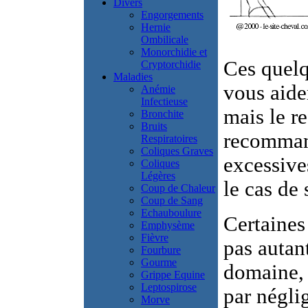
Divers
Engorgements
Hernie
Ombilicale
Monorchidie et
Ces quelq
Cryptorchidie
Maladies
vous aider
Anémie
Infectieuse
mais le r
Bronchite
Bruits
recommand
Respiratoires
Coliques Graves
excessiv
Coliques
Légères
le cas de
Coup de Chaleur
Coup de Sang
Echauboulure
Certaines
Emphysème
Fièvre
pas autan
Fourbure
Gourme
domaine, 
Grippe Equine
Leptospirose
par négli
Morve