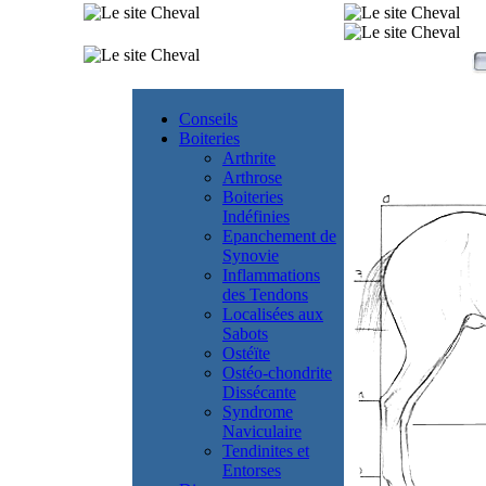
Conseils
Boiteries
Arthrite
Arthrose
Boiteries
Indéfinies
Epanchement de
Synovie
Inflammations
des Tendons
Localisées aux
Sabots
Ostéïte
Ostéo-chondrite
Dissécante
Syndrome
Naviculaire
Tendinites et
Entorses