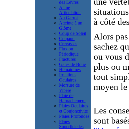
une vertè
des Lèvres
A une
situation
Articulation
Au Garrot
à côté de
Atteinte à un
Glôme
Coup de Soleil
Alors pas
Crapaud
Crevasses
sachez qu
Fluxion
Périodique
ou vous d
Fractures
Gales de Boue
plus ou mo
Hematomes
tout simpl
Irritations
Oculaires
moyen le 
Morsure de
Vipere
Plaie de
Harnachement
Plaies Oculaires
Les conse
et Conjonctivite
Plaies Profondes
sont basé
Plaies
Superficielles