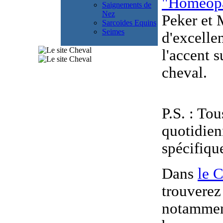
"Homéopa
Saignements de
Nez
Peker et M
Sarcoïdes Equins
Seimes
d'excellen
l'accent s
cheval.
P.S. : Tou
quotidien
spécifiqu
Dans
le C
trouverez
notamment