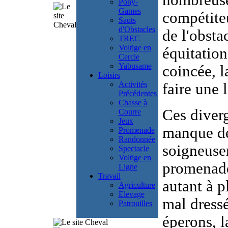
nombreuse
Pony-
Games
compétiteu
Sauts
d'Obstacles
de l'obsta
TREC
Voltige en
équitation
Cercle
Yabusame
coincée, l
Loisirs
Activités
faire une 
Précédentes
Chasse à
Ces diverg
Courre
Jeux
manque de
Promenade
Randonnée
soigneuse
Spectacle
Voltige en
promenade
Ligne
Travail
autant à p
Agriculture
Elevage
mal dressé
Patrouilles
éperons, l