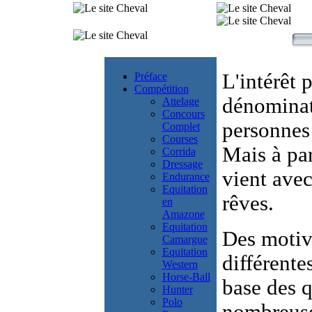
L'
intérêt 
Préface
Compétition
dénominat
Attelage
Concours
personnes 
Complet
Courses
Mais à par
Corrida
Dressage
vient avec
Endurance
Equitation
rêves.
en
Amazone
Equitation
Des
motiv
Camargue
Equitation
différente
Western
Horse-Ball
base des
q
Hunter
Polo