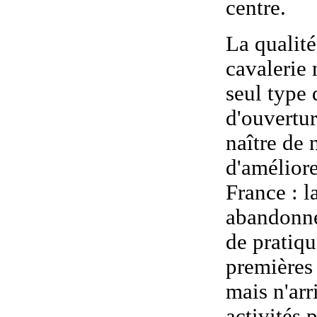
centre.
La
qualité
cavalerie
n
seul type 
d'ouvertur
naître de 
d'améliore
France : l
abandonne
de pratiqu
premières 
mais n'arr
activités 