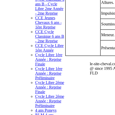
Allures.
ans B - Cycle
Libre 2me Année
- 2me Reprise
Impulsio
CCE Jeunes
Chevaux 6 ans -
Soumissi
1ère Reprise
CCE Cycle
Meneur.
Classique 6 ans B
- 2me Reprise
CCE Cycle Libre
Présenta
1ére Année
Cycle Libre 1ère
Année : Reprise
le-site-cheval.
Finale
@ since 1995 
Cycle Libre 1ère
FLD
Année : Reprise
Préliminaire
Cycle Libre 2ème
Année : Reprise
Finale
Cycle Libre 2ème
Année : Reprise
Préliminaire
4 ans Poneys
RLM 4 ans