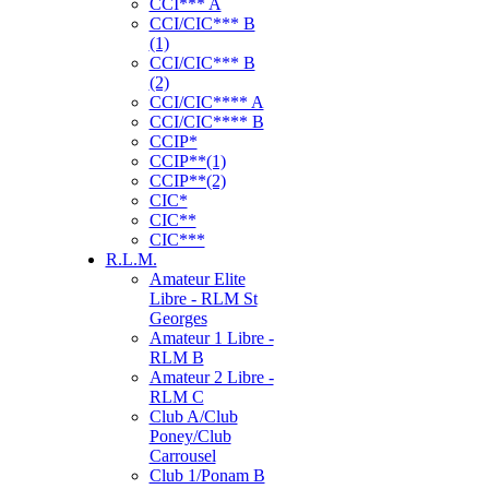
CCI*** A
CCI/CIC*** B
(1)
CCI/CIC*** B
(2)
CCI/CIC**** A
CCI/CIC**** B
CCIP*
CCIP**(1)
CCIP**(2)
CIC*
CIC**
CIC***
R.L.M.
Amateur Elite
Libre - RLM St
Georges
Amateur 1 Libre -
RLM B
Amateur 2 Libre -
RLM C
Club A/Club
Poney/Club
Carrousel
Club 1/Ponam B