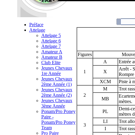
Préface
Attelage
Attelage 5
Attelage 6
Attelage 7
Amateur A
Figures
Mouve
Amateur B
A
Entrée au
Club Elite
Jeunes Chevaux
Arrêt - S
1
X
1re Année
Rompre a
Jeunes Chevaux
XCM
Piste à m
2ème Année (1)
M
Trot ras
Jeunes Chevaux
2ème Année (2)
2
Ecarteme
MB
Jeunes Chevaux
mètres.
3ème Année
Demi-cer
Ponam/Pro Poney
PL
mètres d
Paire -
LI
Trot all
Ponam/Pro Poney
3
Team
I
Trot ras
Pro Paire