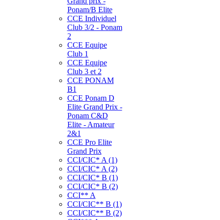
Grand prix -
Ponam/B Elite
CCE Individuel
Club 3/2 - Ponam
2
CCE Equipe
Club 1
CCE Equipe
Club 3 et 2
CCE PONAM
B1
CCE Ponam D
Elite Grand Prix -
Ponam C&D
Elite - Amateur
2&1
CCE Pro Elite
Grand Prix
CCI/CIC* A (1)
CCI/CIC* A (2)
CCI/CIC* B (1)
CCI/CIC* B (2)
CCI** A
CCI/CIC** B (1)
CCI/CIC** B (2)