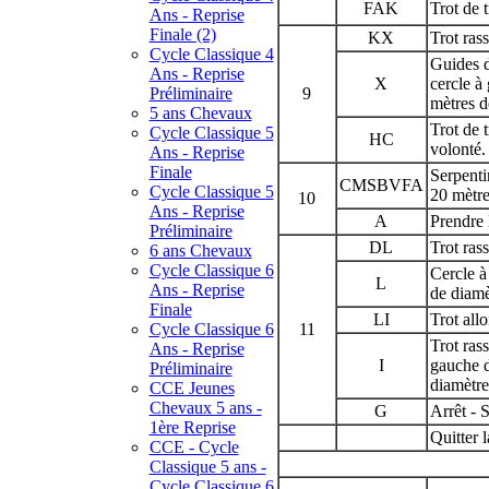
FAK
Trot de t
Ans - Reprise
Finale (2)
KX
Trot ras
Cycle Classique 4
Guides 
Ans - Reprise
X
cercle à
Préliminaire
9
mètres d
5 ans Chevaux
Trot de t
Cycle Classique 5
HC
volonté.
Ans - Reprise
Finale
Serpenti
CMSBVFA
Cycle Classique 5
20 mètre
10
Ans - Reprise
A
Prendre 
Préliminaire
DL
Trot ras
6 ans Chevaux
Cycle Classique 6
Cercle à
L
Ans - Reprise
de diamè
Finale
LI
Trot all
Cycle Classique 6
11
Trot ras
Ans - Reprise
I
gauche d
Préliminaire
diamètre
CCE Jeunes
Chevaux 5 ans -
G
Arrêt - S
1ère Reprise
Quitter l
CCE - Cycle
Classique 5 ans -
Cycle Classique 6