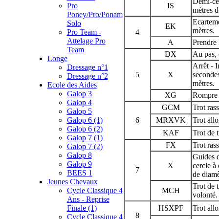
Demi-cer
Pro
IS
mètres d
Poney/Pro/Ponam
Ecarteme
Solo
EK
mètres.
Pro Team -
4
Attelage Pro
A
Prendre 
Team
DX
Au pas, 
Longe
Arrêt - 
Dressage n°1
5
X
secondes
Dressage n°2
mètres.
Ecole des Aides
Galop 3
XG
Rompre 
Galop 4
GCM
Trot ras
Galop 5
Galop 6 (1)
6
MRXVK
Trot all
Galop 6 (2)
KAF
Trot de t
Galop 7 (1)
FX
Trot ras
Galop 7 (2)
Galop 8
Guides 
Galop 9
X
cercle à
7
BEES 1
de diamè
Jeunes Chevaux
Trot de t
Cycle Classique 4
MCH
volonté.
Ans - Reprise
Finale (1)
HSXPF
Trot all
8
Cycle Classique 4