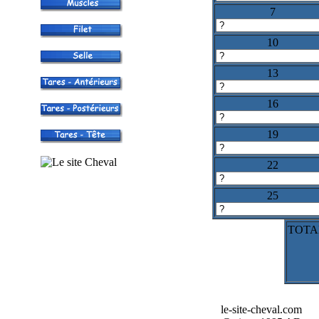
7
10
13
16
19
22
25
TOTAL
le-site-cheval.com