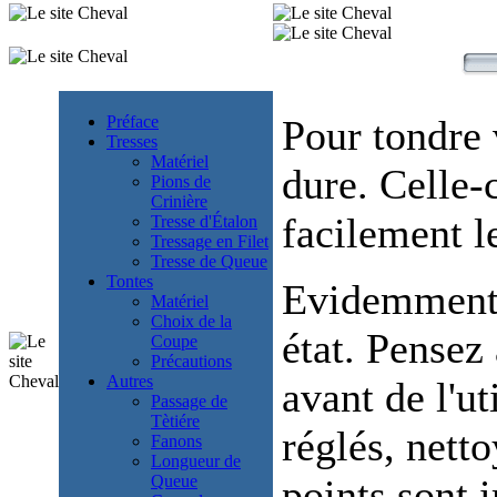
Préface
Pour tondre 
Tresses
Matériel
dure. Celle-
Pions de
Crinière
facilement le
Tresse d'Étalon
Tressage en Filet
Tresse de Queue
Tontes
Evidemment,
Matériel
Choix de la
état. Pensez 
Coupe
Précautions
Autres
avant de l'ut
Passage de
Tètiére
réglés, nett
Fanons
Longueur de
Queue
points sont 