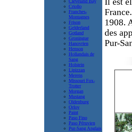
Il est é
Cleveland Bay
Criollo
France.
Franches-
Montagnes
1908. A
Frison
Gelderland
des app
Gotland
Groningue
Pur-San
Hanovrien
Henson
Hollandais de
Sang
Holstein
Lipizzan
Merens
Missouri Fox-
Trotter
Morgan
Mustang
Oldenburg
Orlov
Paint
Paso Fino
Paso Péruvien
Pur-Sang Anglais