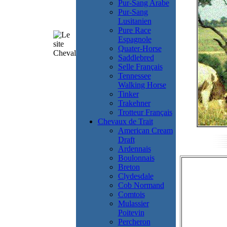
Pur-Sang Arabe
Pur-Sang
Lusitanien
Pure Race
Espagnole
Quater-Horse
Saddlebred
Selle Français
Tennessee
Walking Horse
Tinker
Trakehner
Trotteur Français
Chevaux de Trait
American Cream
Draft
Ardennais
Boulonnais
Breton
Clydesdale
Cob Normand
Comtois
Mulassier
Poitevin
Percheron