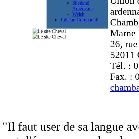
Union d
Shetland
Américain
ardenn
Welsh
Tableau Comparatif
Chambr
Marne
26, rue
52011 
Tél. : 
Fax. : 
chamba
"Il faut user de sa langue 