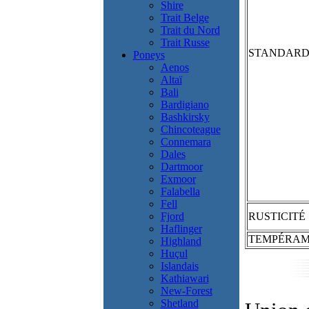
Shire
Trait Belge
Trait du Nord
Trait Russe
STANDAR
Poneys
Aenos
Altaï
Bali
Bardigiano
Bashkirsky
Chincoteague
Connemara
Dales
Dartmoor
Exmoor
Falabella
Fell
Fjord
RUSTICITÉ
Haflinger
TEMPÉRA
Highland
Huçul
Islandais
Kathiawari
New-Forest
Shetland