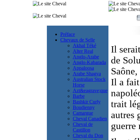
Préface
Chevaux de Selle
Akhal Téké
Il sera
Alter Real
Anglo-Arabe
de Solu
Anglo-Kabarada
Appaloosa
Saône, 
Arabe Shagya
Australian Stock
Il a fai
Horse
Azt&eagrave;que
napoléo
Barbe
trait lé
Bashkir Curly
Boudienny
autres 
Camargue
Cheval Canadien
guerre
Cheval de
Castillon
Cheval du Don