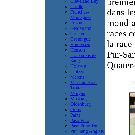
premie
Cleveland Bay
Criollo
dans le
Franches-
Montagnes
mondial
Frison
Gelderland
races c
Gotland
Groningue
la race
Hanovrien
Henson
Pur-San
Hollandais de
Sang
Quater
Holstein
Lipizzan
Merens
Missouri Fox-
Trotter
Morgan
Mustang
Oldenburg
Orlov
Paint
Paso Fino
Paso Péruvien
Pur-Sang Anglais