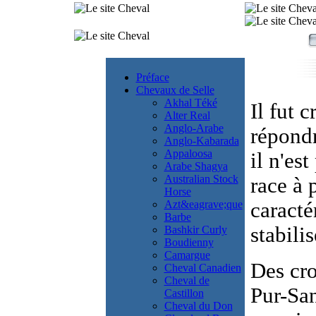
Préface
Chevaux de Selle
Akhal Téké
Il fut 
Alter Real
Anglo-Arabe
répondr
Anglo-Kabarada
Appaloosa
il n'es
Arabe Shagya
Australian Stock
race à 
Horse
Azt&eagrave;que
caracté
Barbe
stabilis
Bashkir Curly
Boudienny
Camargue
Des cro
Cheval Canadien
Cheval de
Pur-San
Castillon
Cheval du Don