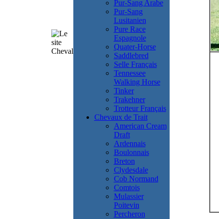
Pur-Sang Arabe
Pur-Sang
Lusitanien
Pure Race
Espagnole
Quater-Horse
Saddlebred
Selle Français
Tennessee
Walking Horse
Tinker
Trakehner
Trotteur Français
Chevaux de Trait
American Cream
Draft
Ardennais
Boulonnais
Breton
Clydesdale
Cob Normand
Comtois
Mulassier
Poitevin
Percheron