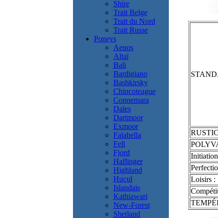
Shire
Trait Belge
Trait du Nord
Trait Russe
Poneys
Aenos
Altaï
Bali
Bardigiano
STAND
Bashkirsky
Chincoteague
Connemara
Dales
Dartmoor
Exmoor
RUSTIC
Falabella
Fell
POLYV
Fjord
Initiation
Haflinger
Perfecti
Highland
Huçul
Loisirs :
Islandais
Compétit
Kathiawari
TEMPÉ
New-Forest
Shetland