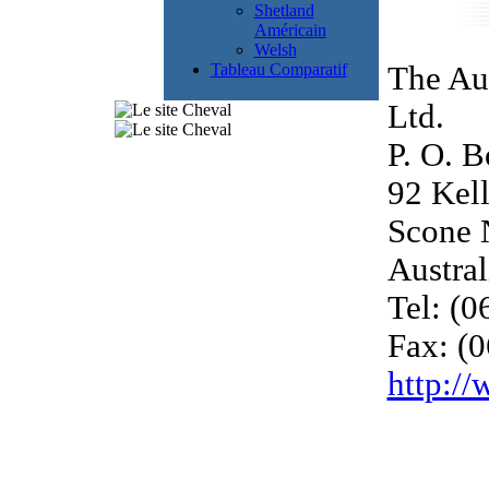
Shetland
Américain
Welsh
Tableau Comparatif
The Aus
Ltd.
P. O. 
92 Kell
Scone
Austral
Tel: (0
Fax: (
http:/