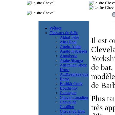
Préface
Chevaux de Selle
Akhal Téké
Il est 
Alter Real
Anglo-Arabe
Clevela
Anglo-Kabarada
Appaloosa
Yorkshi
Arabe Shagya
Australian Stock
de bat,
Horse
Azt&eagrave;que
modèle 
Barbe
de Barb
Bashkir Curly
Boudienny
Camargue
Plus ta
Cheval Canadien
Cheval de
très ap
Castillon
Cheval du Don