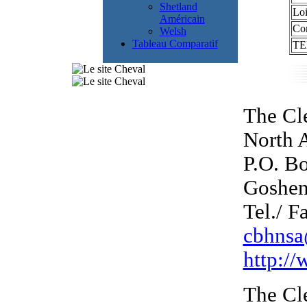
Shetland
Loi
Américain
Com
Welsh
Tableau Comparatif
T
The Cl
North 
P.O. B
Goshen
Tel./ F
cbhnsa
http://
The Cl