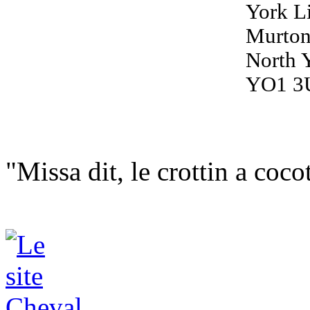
York L
Murton
North 
YO1 3
"Missa dit, le crottin a coco