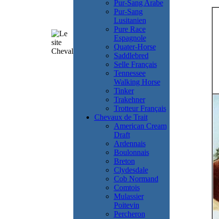
Pur-Sang Arabe
Pur-Sang
Lusitanien
Pure Race
Espagnole
Quater-Horse
Saddlebred
Selle Français
Tennessee
Walking Horse
Tinker
Trakehner
Trotteur Français
Chevaux de Trait
American Cream
Draft
Ardennais
Boulonnais
Breton
Clydesdale
Cob Normand
Comtois
Mulassier
Poitevin
Percheron