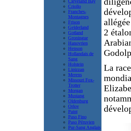
diligen
Cleveland Bay
Criollo
dévelop
Franches-
Montagnes
allégé
Frison
Gelderland
2 étalo
Gotland
Groningue
Arabian
Hanovrien
Henson
Godolp
Hollandais de
Sang
Holstein
La race
Lipizzan
Merens
mondial
Missouri Fox-
Trotter
Elizabe
Morgan
Mustang
notamm
Oldenburg
Orlov
dévelop
Paint
Paso Fino
Paso Péruvien
Pur-Sang Anglais