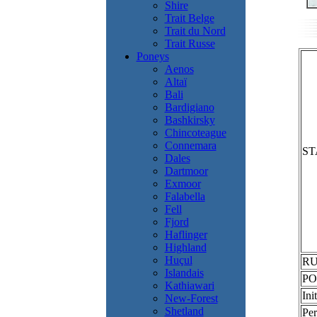
Shire
Trait Belge
Trait du Nord
Trait Russe
Poneys
Aenos
Altaï
Bali
Bardigiano
Bashkirsky
Chincoteague
Connemara
S
Dales
Dartmoor
Exmoor
Falabella
Fell
Fjord
Haflinger
Highland
Huçul
RU
Islandais
P
Kathiawari
Ini
New-Forest
Shetland
Per