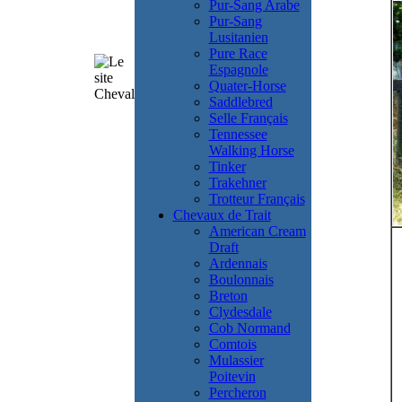
Pur-Sang Arabe
Pur-Sang
Lusitanien
Pure Race
Espagnole
Quater-Horse
Saddlebred
Selle Français
Tennessee
Walking Horse
Tinker
Trakehner
Trotteur Français
Chevaux de Trait
American Cream
Draft
Ardennais
Boulonnais
Breton
Clydesdale
Cob Normand
Comtois
Mulassier
Poitevin
Percheron