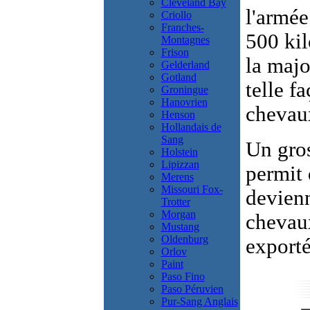
Cleveland Bay
l'armée
Criollo
Franches-
500 kil
Montagnes
Frison
la majo
Gelderland
Gotland
telle f
Groningue
Hanovrien
chevau
Henson
Hollandais de
Sang
Un gros
Holstein
Lipizzan
permit 
Merens
Missouri Fox-
devienn
Trotter
Morgan
chevaux
Mustang
Oldenburg
exporté
Orlov
Paint
Paso Fino
Paso Péruvien
Pur-Sang Anglais