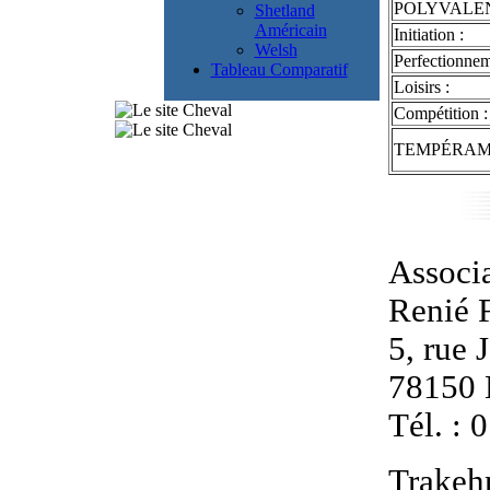
POLYVALE
Shetland
Américain
Initiation :
Welsh
Perfectionnem
Tableau Comparatif
Loisirs :
Compétition :
TEMPÉRA
Associa
Renié 
5, rue 
78150 
Tél. : 
Trakeh