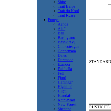
Shire
Trait Belge
Trait du Nord
Trait Russe
Poneys
Aenos
Altaï
Bali
Bardigiano
Bashkirsky
Chincoteague
Connemara
Dales
Dartmoor
STANDAR
Exmoor
Falabella
Fell
Fjord
Haflinger
Highland
Huçul
Islandais
Kathiawari
New-Forest
RUSTICITÉ
Shetland