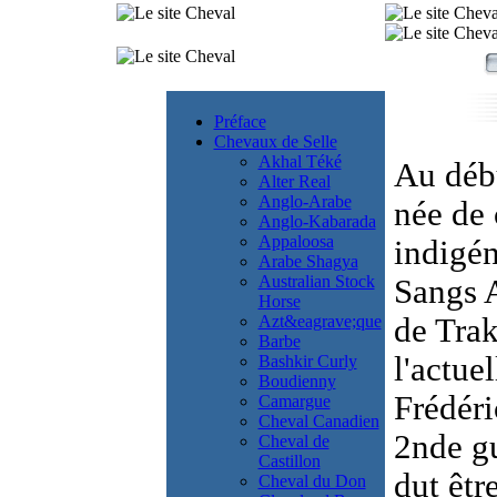
Préface
Chevaux de Selle
Akhal Téké
Au débu
Alter Real
Anglo-Arabe
née de 
Anglo-Kabarada
Appaloosa
indigén
Arabe Shagya
Australian Stock
Sangs A
Horse
Azt&eagrave;que
de Trak
Barbe
l'actue
Bashkir Curly
Boudienny
Frédéri
Camargue
Cheval Canadien
2nde gu
Cheval de
Castillon
dut êtr
Cheval du Don