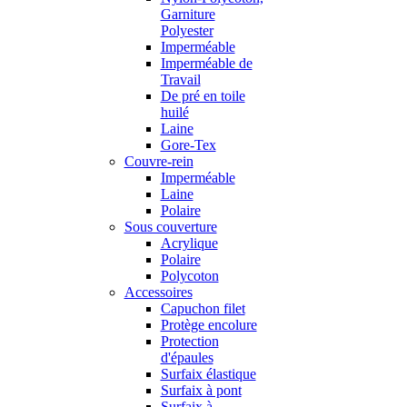
Garniture
Polyester
Imperméable
Imperméable de
Travail
De pré en toile
huilé
Laine
Gore-Tex
Couvre-rein
Imperméable
Laine
Polaire
Sous couverture
Acrylique
Polaire
Polycoton
Accessoires
Capuchon filet
Protège encolure
Protection
d'épaules
Surfaix élastique
Surfaix à pont
Surfaix à