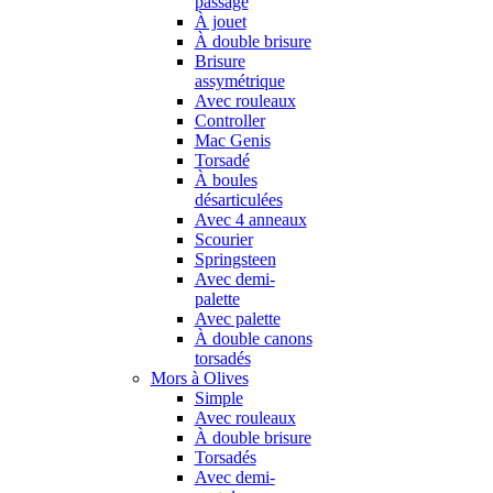
passage
À jouet
À double brisure
Brisure
assymétrique
Avec rouleaux
Controller
Mac Genis
Torsadé
À boules
désarticulées
Avec 4 anneaux
Scourier
Springsteen
Avec demi-
palette
Avec palette
À double canons
torsadés
Mors à Olives
Simple
Avec rouleaux
À double brisure
Torsadés
Avec demi-