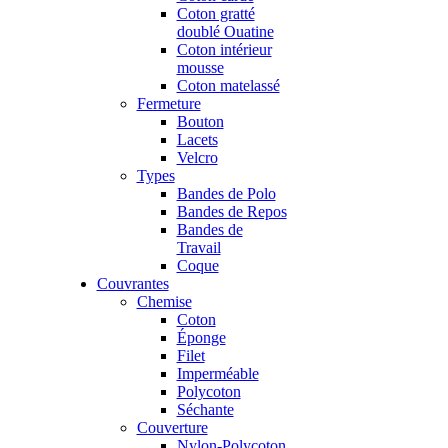
Coton gratté
doublé Ouatine
Coton intérieur
mousse
Coton matelassé
Fermeture
Bouton
Lacets
Velcro
Types
Bandes de Polo
Bandes de Repos
Bandes de
Travail
Coque
Couvrantes
Chemise
Coton
Éponge
Filet
Imperméable
Polycoton
Séchante
Couverture
Nylon-Polycoton,