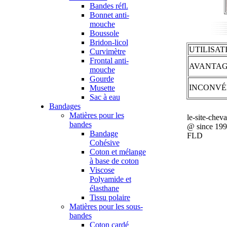
Bandes réfl.
Bonnet anti-
mouche
Boussole
Bridon-licol
UTILISAT
Curvimètre
Frontal anti-
AVANTAG
mouche
Gourde
INCONVÉ
Musette
Sac à eau
Bandages
Matières pour les
le-site-chev
bandes
@ since 19
Bandage
FLD
Cohésive
Coton et mélange
à base de coton
Viscose
Polyamide et
élasthane
Tissu polaire
Matières pour les sous-
bandes
Coton cardé