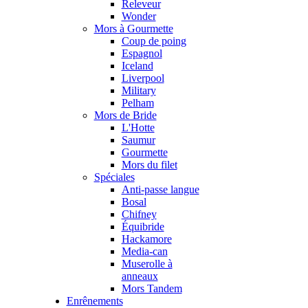
Releveur
Wonder
Mors à Gourmette
Coup de poing
Espagnol
Iceland
Liverpool
Military
Pelham
Mors de Bride
L'Hotte
Saumur
Gourmette
Mors du filet
Spéciales
Anti-passe langue
Bosal
Chifney
Équibride
Hackamore
Media-can
Muserolle à
anneaux
Mors Tandem
Enrênements