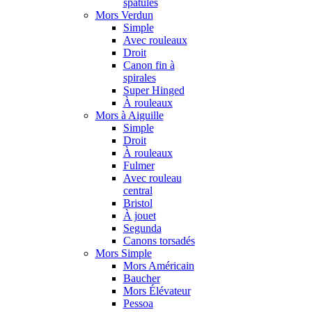
spatules
Mors Verdun
Simple
Avec rouleaux
Droit
Canon fin à
spirales
Super Hinged
À rouleaux
Mors à Aiguille
Simple
Droit
À rouleaux
Fulmer
Avec rouleau
central
Bristol
À jouet
Segunda
Canons torsadés
Mors Simple
Mors Américain
Baucher
Mors Élévateur
Pessoa