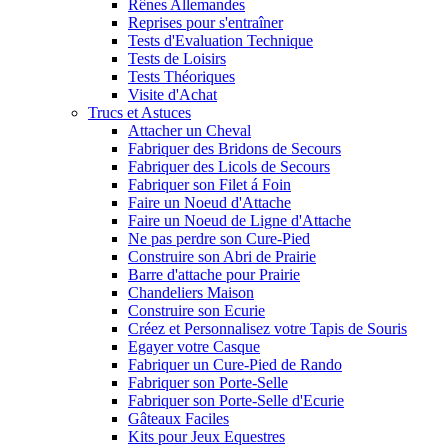
Rênes Allemandes
Reprises pour s'entraîner
Tests d'Evaluation Technique
Tests de Loisirs
Tests Théoriques
Visite d'Achat
Trucs et Astuces
Attacher un Cheval
Fabriquer des Bridons de Secours
Fabriquer des Licols de Secours
Fabriquer son Filet á Foin
Faire un Noeud d'Attache
Faire un Noeud de Ligne d'Attache
Ne pas perdre son Cure-Pied
Construire son Abri de Prairie
Barre d'attache pour Prairie
Chandeliers Maison
Construire son Ecurie
Créez et Personnalisez votre Tapis de Souris
Egayer votre Casque
Fabriquer un Cure-Pied de Rando
Fabriquer son Porte-Selle
Fabriquer son Porte-Selle d'Ecurie
Gâteaux Faciles
Kits pour Jeux Equestres