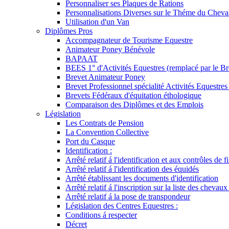
Personnaliser ses Plaques de Rations
Personnalisations Diverses sur le Théme du Cheva
Utilisation d'un Van
Diplômes Pros
Accompagnateur de Tourisme Equestre
Animateur Poney Bénévole
BAPAAT
BEES 1° d'Activités Equestres (remplacé par le Br
Brevet Animateur Poney
Brevet Professionnel spécialité Activités Equestr
Brevets Fédéraux d'équitation éthologique
Comparaison des Diplômes et des Emplois
Législation
Les Contrats de Pension
La Convention Collective
Port du Casque
Identification :
Arrêté relatif á l'identification et aux contrôles de fi
Arrêté relatif á l'identification des équidés
Arrêté établissant les documents d'identification
Arrêté relatif á l'inscription sur la liste des chevaux
Arrêté relatif á la pose de transpondeur
Législation des Centres Equestres :
Conditions á respecter
Décret