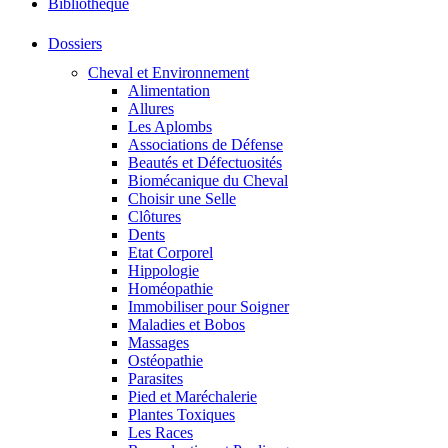
Bibliothéque
Dossiers
Cheval et Environnement
Alimentation
Allures
Les Aplombs
Associations de Défense
Beautés et Défectuosités
Biomécanique du Cheval
Choisir une Selle
Clôtures
Dents
Etat Corporel
Hippologie
Homéopathie
Immobiliser pour Soigner
Maladies et Bobos
Massages
Ostéopathie
Parasites
Pied et Maréchalerie
Plantes Toxiques
Les Races