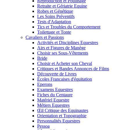
Reproduction et Poulinage
Retraite et Gériatrie Equine
Robes et Génétique
Les Soins Préventifs
Tests d'Adaptation
Tics et Troubles du Comportement
Toilettage et Tonte
Cavaliers et Passions
Activités et Disciplines Equestres
Airs et Figures de Manège
Choisir ses Sous-Vêtements
Bride
Choisir et Acheter son Cheval
Critiques et Bandes Annonces de Films
Découverte de Livres
Écoles Françaises d'équitation
Eperons
Examens Equestres
Fiches du Centaure
Matériel Equestre
Métiers Equestres
Œil Critique des Equinautes
Orientation et Topographie
Personnalités Equestres
Pessoa