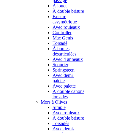
passage
À jouet
À double brisure
Brisure
assymétrique
Avec rouleaux
Controller
Mac Genis
Torsadé
À boules
désarticulées
Avec 4 anneaux
Scourier
Springsteen
Avec demi-
palette
Avec palette
À double canons
torsadés
Mors à Olives
Simple
Avec rouleaux
À double brisure
Torsadés
Avec demi-