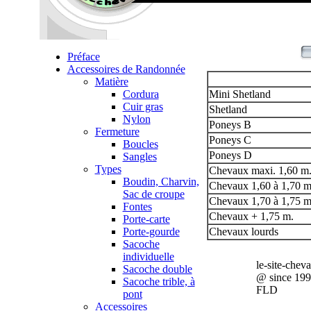
Préface
Accessoires de Randonnée
Matière
Cordura
Mini Shetland
Cuir gras
Shetland
Nylon
Poneys B
Fermeture
Poneys C
Boucles
Poneys D
Sangles
Types
Chevaux maxi. 1,60 m
Boudin, Charvin,
Chevaux 1,60 à 1,70 m
Sac de croupe
Chevaux 1,70 à 1,75 m
Fontes
Chevaux + 1,75 m.
Porte-carte
Porte-gourde
Chevaux lourds
Sacoche
individuelle
le-site-chev
Sacoche double
@ since 19
Sacoche trible, à
FLD
pont
Accessoires