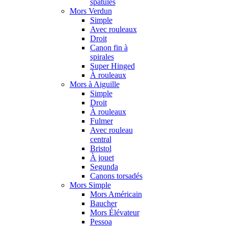
spatules
Mors Verdun
Simple
Avec rouleaux
Droit
Canon fin à
spirales
Super Hinged
À rouleaux
Mors à Aiguille
Simple
Droit
À rouleaux
Fulmer
Avec rouleau
central
Bristol
À jouet
Segunda
Canons torsadés
Mors Simple
Mors Américain
Baucher
Mors Élévateur
Pessoa