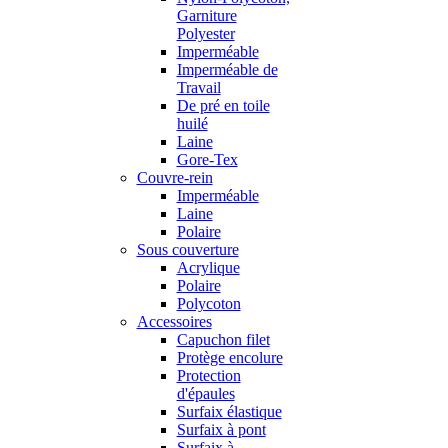
Garniture
Polyester
Imperméable
Imperméable de
Travail
De pré en toile
huilé
Laine
Gore-Tex
Couvre-rein
Imperméable
Laine
Polaire
Sous couverture
Acrylique
Polaire
Polycoton
Accessoires
Capuchon filet
Protège encolure
Protection
d'épaules
Surfaix élastique
Surfaix à pont
Surfaix à