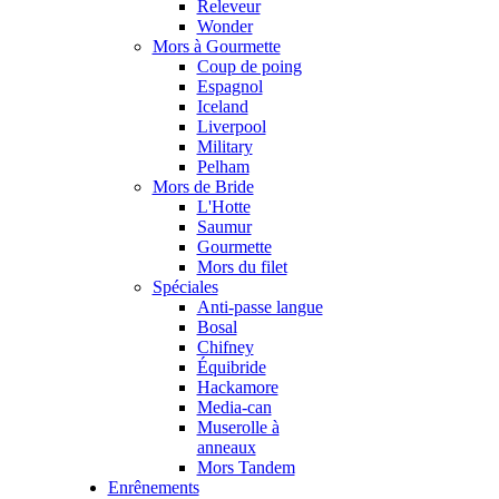
Releveur
Wonder
Mors à Gourmette
Coup de poing
Espagnol
Iceland
Liverpool
Military
Pelham
Mors de Bride
L'Hotte
Saumur
Gourmette
Mors du filet
Spéciales
Anti-passe langue
Bosal
Chifney
Équibride
Hackamore
Media-can
Muserolle à
anneaux
Mors Tandem
Enrênements