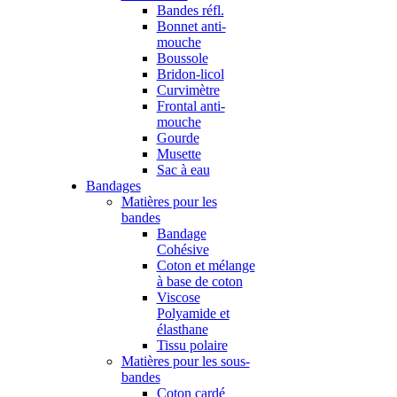
Bandes réfl.
Bonnet anti-
mouche
Boussole
Bridon-licol
Curvimètre
Frontal anti-
mouche
Gourde
Musette
Sac à eau
Bandages
Matières pour les
bandes
Bandage
Cohésive
Coton et mélange
à base de coton
Viscose
Polyamide et
élasthane
Tissu polaire
Matières pour les sous-
bandes
Coton cardé