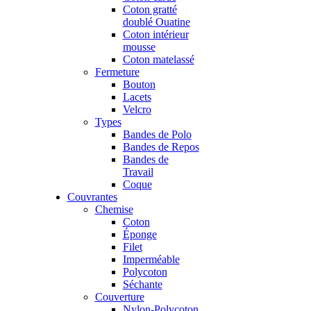
Coton gratté
doublé Ouatine
Coton intérieur
mousse
Coton matelassé
Fermeture
Bouton
Lacets
Velcro
Types
Bandes de Polo
Bandes de Repos
Bandes de
Travail
Coque
Couvrantes
Chemise
Coton
Éponge
Filet
Imperméable
Polycoton
Séchante
Couverture
Nylon-Polycoton,