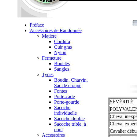
Préface
Accessoires de Randonnée
Matière
Cordura
Cuir gras
Nylon
Fermeture
Boucles
Sangles
Types
Boudin, Charvin,
Sac de croupe
Fontes
Porte-carte
SÉVÉRITÉ
Porte-gourde
Sacoche
POLYVALE
individuelle
Cheval inexpé
Sacoche double
Cheval expéri
Sacoche trible, à
pont
Cavalier début
Accessoires