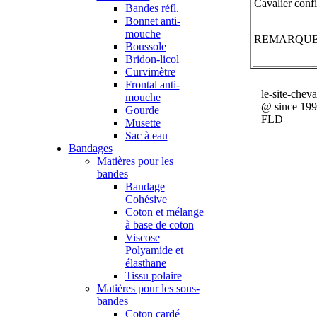
Cavalier conf
Bandes réfl.
Bonnet anti-
mouche
REMARQU
Boussole
Bridon-licol
Curvimètre
Frontal anti-
le-site-chev
mouche
@ since 19
Gourde
FLD
Musette
Sac à eau
Bandages
Matières pour les
bandes
Bandage
Cohésive
Coton et mélange
à base de coton
Viscose
Polyamide et
élasthane
Tissu polaire
Matières pour les sous-
bandes
Coton cardé