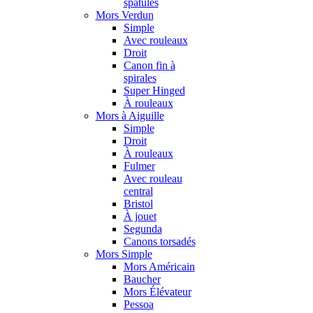
spatules
Mors Verdun
Simple
Avec rouleaux
Droit
Canon fin à
spirales
Super Hinged
À rouleaux
Mors à Aiguille
Simple
Droit
À rouleaux
Fulmer
Avec rouleau
central
Bristol
À jouet
Segunda
Canons torsadés
Mors Simple
Mors Américain
Baucher
Mors Élévateur
Pessoa