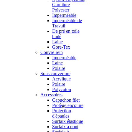
Garniture
Polyester
Imperméable
Imperméable de
Travail
De pré en toile
huilé
Laine
Gore-Tex
Couvre-rein
Imperméable
Laine
Polaire
Sous couverture
Acrylique
Polaire
Polycoton
Accessoires
Capuchon filet
Protège encolure
Protection
d'épaules
Surfaix élastique
Surfaix à pont
Surfaix à