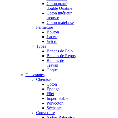
Coton gratté
doublé Ouatine
Coton intérieur
mousse
Coton matelassé
Fermeture
Bouton
Lacets
Velcro
Types
Bandes de Polo
Bandes de Repos
Bandes de
Travail
Coque
Couvrantes
Chemise
Coton
Éponge
Filet
Imperméable
Polycoton
Séchante
Couverture
Nylon-Polycoton,