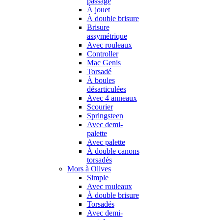
passage
À jouet
À double brisure
Brisure
assymétrique
Avec rouleaux
Controller
Mac Genis
Torsadé
À boules
désarticulées
Avec 4 anneaux
Scourier
Springsteen
Avec demi-
palette
Avec palette
À double canons
torsadés
Mors à Olives
Simple
Avec rouleaux
À double brisure
Torsadés
Avec demi-