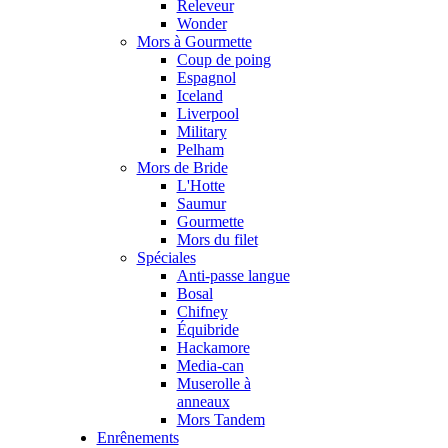
Releveur
Wonder
Mors à Gourmette
Coup de poing
Espagnol
Iceland
Liverpool
Military
Pelham
Mors de Bride
L'Hotte
Saumur
Gourmette
Mors du filet
Spéciales
Anti-passe langue
Bosal
Chifney
Équibride
Hackamore
Media-can
Muserolle à
anneaux
Mors Tandem
Enrênements