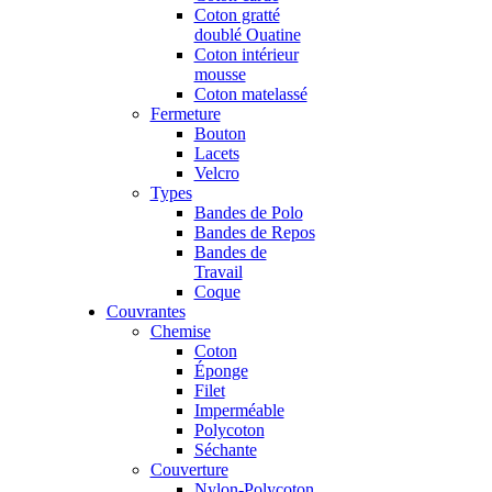
Coton gratté
doublé Ouatine
Coton intérieur
mousse
Coton matelassé
Fermeture
Bouton
Lacets
Velcro
Types
Bandes de Polo
Bandes de Repos
Bandes de
Travail
Coque
Couvrantes
Chemise
Coton
Éponge
Filet
Imperméable
Polycoton
Séchante
Couverture
Nylon-Polycoton,