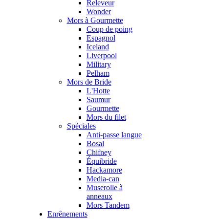
Releveur
Wonder
Mors à Gourmette
Coup de poing
Espagnol
Iceland
Liverpool
Military
Pelham
Mors de Bride
L'Hotte
Saumur
Gourmette
Mors du filet
Spéciales
Anti-passe langue
Bosal
Chifney
Équibride
Hackamore
Media-can
Muserolle à
anneaux
Mors Tandem
Enrênements