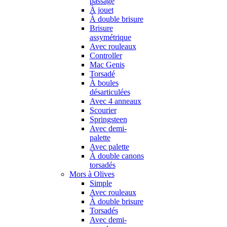
passage
À jouet
À double brisure
Brisure
assymétrique
Avec rouleaux
Controller
Mac Genis
Torsadé
À boules
désarticulées
Avec 4 anneaux
Scourier
Springsteen
Avec demi-
palette
Avec palette
À double canons
torsadés
Mors à Olives
Simple
Avec rouleaux
À double brisure
Torsadés
Avec demi-