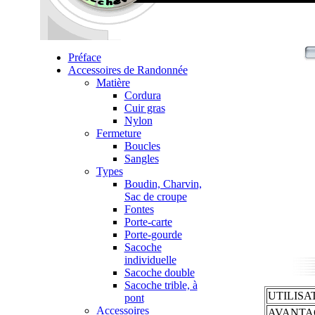
Préface
Accessoires de Randonnée
Matière
Cordura
Cuir gras
Nylon
Fermeture
Boucles
Sangles
Types
Boudin, Charvin,
Sac de croupe
Fontes
Porte-carte
Porte-gourde
Sacoche
individuelle
Sacoche double
Sacoche trible, à
UTILISA
pont
Accessoires
AVANTA