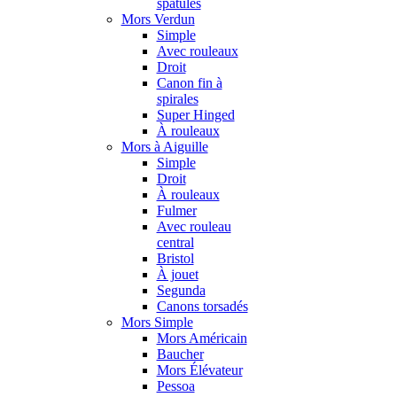
spatules
Mors Verdun
Simple
Avec rouleaux
Droit
Canon fin à
spirales
Super Hinged
À rouleaux
Mors à Aiguille
Simple
Droit
À rouleaux
Fulmer
Avec rouleau
central
Bristol
À jouet
Segunda
Canons torsadés
Mors Simple
Mors Américain
Baucher
Mors Élévateur
Pessoa