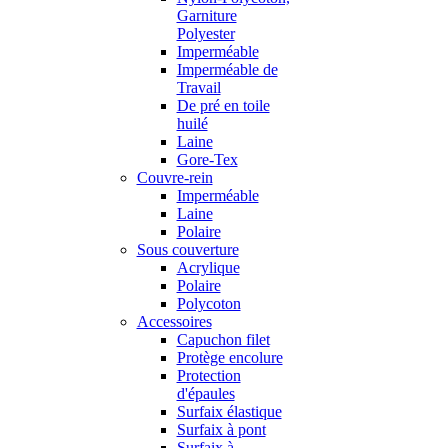
Garniture
Polyester
Imperméable
Imperméable de
Travail
De pré en toile
huilé
Laine
Gore-Tex
Couvre-rein
Imperméable
Laine
Polaire
Sous couverture
Acrylique
Polaire
Polycoton
Accessoires
Capuchon filet
Protège encolure
Protection
d'épaules
Surfaix élastique
Surfaix à pont
Surfaix à