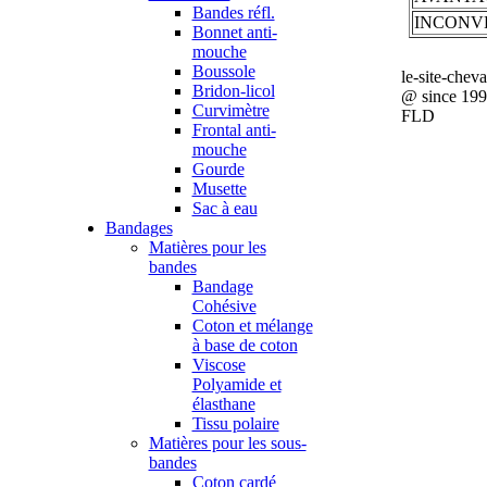
Bandes réfl.
INCONV
Bonnet anti-
mouche
Boussole
le-site-chev
Bridon-licol
@ since 19
Curvimètre
FLD
Frontal anti-
mouche
Gourde
Musette
Sac à eau
Bandages
Matières pour les
bandes
Bandage
Cohésive
Coton et mélange
à base de coton
Viscose
Polyamide et
élasthane
Tissu polaire
Matières pour les sous-
bandes
Coton cardé