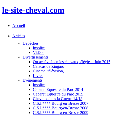
le-site-cheval.com
Accueil
Articles
Dépêches
Insolite
Vidéos
Divertissements
On achève bien les chevaux, élégies : Juin 2015
Calacas de Zingaro
Cinéma, télévision,...
Livres
Evênements
Insolite
Cabaret Equestre du Parc 2014
Cabaret Equestre du Parc 2015
Chevaux dans la Guerre 14/18
C.S.I.**** Bourg-en-Bresse 2007
C.S.I.**** Bourg-en-Bresse 2008
C.S.I.**** Bourg-en-Bresse 2009