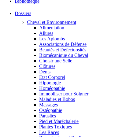
Bibliothéque
Dossiers
Cheval et Environnement
Alimentation
Allures
Les Aplombs
Associations de Défense
Beautés et Défectuosités
Biomécanique du Cheval
Choisir une Selle
Clôtures
Dents
Etat Corporel
Hippologie
Homéopathie
Immobiliser pour Soigner
Maladies et Bobos
Massages
Ostéopathie
Parasites
Pied et Maréchalerie
Plantes Toxiques
Les Races