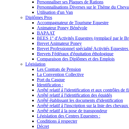
Personnaliser ses Plaques de Rations
Personnalisations Diverses sur le Théme du Cheva
Utilisation d'un Van
Diplômes Pros
Accompagnateur de Tourisme Equestre
Animateur Poney Bénévole
BAPAAT
BEES 1° d'Activités Equestres (remplacé par le Br
Brevet Animateur Poney
Brevet Professionnel spécialité Activités Equestr
Brevets Fédéraux d'équitation éthologique
Comparaison des Diplômes et des Emplois
Législation
Les Contrats de Pension
La Convention Collective
Port du Casque
Identification :
Arrêté relatif á l'identification et aux contrôles de fi
Arrêté relatif á l'identification des équidés
Arrêté établissant les documents d'identification
Arrêté relatif á l'inscription sur la liste des chevaux
Arrêté relatif á la pose de transpondeur
Législation des Centres Equestres :
Conditions á respecter
Décret