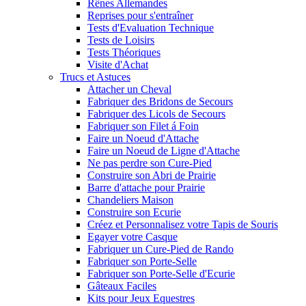
Rênes Allemandes
Reprises pour s'entraîner
Tests d'Evaluation Technique
Tests de Loisirs
Tests Théoriques
Visite d'Achat
Trucs et Astuces
Attacher un Cheval
Fabriquer des Bridons de Secours
Fabriquer des Licols de Secours
Fabriquer son Filet á Foin
Faire un Noeud d'Attache
Faire un Noeud de Ligne d'Attache
Ne pas perdre son Cure-Pied
Construire son Abri de Prairie
Barre d'attache pour Prairie
Chandeliers Maison
Construire son Ecurie
Créez et Personnalisez votre Tapis de Souris
Egayer votre Casque
Fabriquer un Cure-Pied de Rando
Fabriquer son Porte-Selle
Fabriquer son Porte-Selle d'Ecurie
Gâteaux Faciles
Kits pour Jeux Equestres