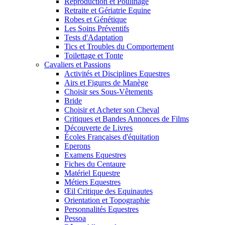
Reproduction et Poulinage
Retraite et Gériatrie Equine
Robes et Génétique
Les Soins Préventifs
Tests d'Adaptation
Tics et Troubles du Comportement
Toilettage et Tonte
Cavaliers et Passions
Activités et Disciplines Equestres
Airs et Figures de Manège
Choisir ses Sous-Vêtements
Bride
Choisir et Acheter son Cheval
Critiques et Bandes Annonces de Films
Découverte de Livres
Écoles Françaises d'équitation
Eperons
Examens Equestres
Fiches du Centaure
Matériel Equestre
Métiers Equestres
Œil Critique des Equinautes
Orientation et Topographie
Personnalités Equestres
Pessoa