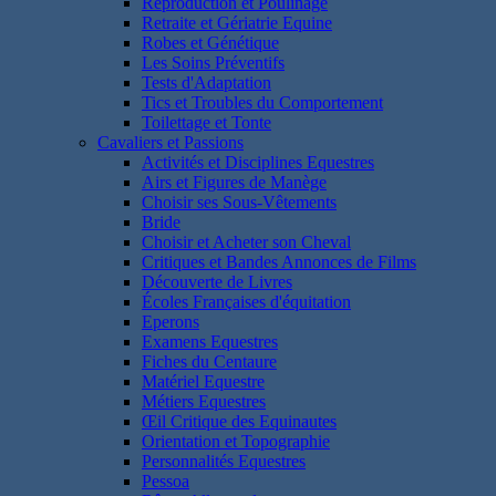
Reproduction et Poulinage
Retraite et Gériatrie Equine
Robes et Génétique
Les Soins Préventifs
Tests d'Adaptation
Tics et Troubles du Comportement
Toilettage et Tonte
Cavaliers et Passions
Activités et Disciplines Equestres
Airs et Figures de Manège
Choisir ses Sous-Vêtements
Bride
Choisir et Acheter son Cheval
Critiques et Bandes Annonces de Films
Découverte de Livres
Écoles Françaises d'équitation
Eperons
Examens Equestres
Fiches du Centaure
Matériel Equestre
Métiers Equestres
Œil Critique des Equinautes
Orientation et Topographie
Personnalités Equestres
Pessoa