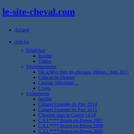
le-site-cheval.com
Accueil
Articles
Dépêches
Insolite
Vidéos
Divertissements
On achève bien les chevaux, élégies : Juin 2015
Calacas de Zingaro
Cinéma, télévision,...
Livres
Evênements
Insolite
Cabaret Equestre du Parc 2014
Cabaret Equestre du Parc 2015
Chevaux dans la Guerre 14/18
C.S.I.**** Bourg-en-Bresse 2007
C.S.I.**** Bourg-en-Bresse 2008
C.S.I.**** Bourg-en-Bresse 2009