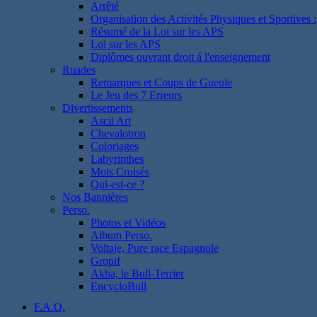
Arrêté
Organisation des Activités Physiques et Sportives :
Résumé de la Loi sur les APS
Loi sur les APS
Diplômes ouvrant droit á l'enseignement
Ruades
Remarques et Coups de Gueule
Le Jeu des 7 Erreurs
Divertissements
Ascii Art
Chevalotron
Coloriages
Labyrinthes
Mots Croisés
Qui-est-ce ?
Nos Bannières
Perso.
Photos et Vidéos
Album Perso.
Voltaje, Pure race Espagnole
Gropif
Akha, le Bull-Terrier
EncycloBull
F.A.Q.