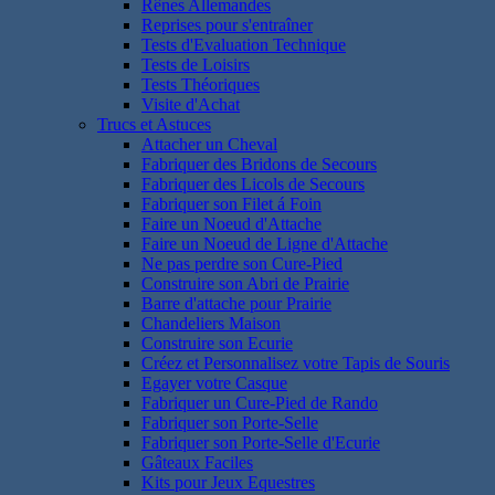
Rênes Allemandes
Reprises pour s'entraîner
Tests d'Evaluation Technique
Tests de Loisirs
Tests Théoriques
Visite d'Achat
Trucs et Astuces
Attacher un Cheval
Fabriquer des Bridons de Secours
Fabriquer des Licols de Secours
Fabriquer son Filet á Foin
Faire un Noeud d'Attache
Faire un Noeud de Ligne d'Attache
Ne pas perdre son Cure-Pied
Construire son Abri de Prairie
Barre d'attache pour Prairie
Chandeliers Maison
Construire son Ecurie
Créez et Personnalisez votre Tapis de Souris
Egayer votre Casque
Fabriquer un Cure-Pied de Rando
Fabriquer son Porte-Selle
Fabriquer son Porte-Selle d'Ecurie
Gâteaux Faciles
Kits pour Jeux Equestres