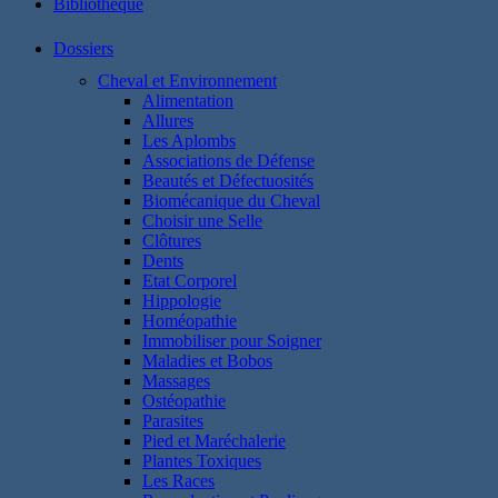
Bibliothéque
Dossiers
Cheval et Environnement
Alimentation
Allures
Les Aplombs
Associations de Défense
Beautés et Défectuosités
Biomécanique du Cheval
Choisir une Selle
Clôtures
Dents
Etat Corporel
Hippologie
Homéopathie
Immobiliser pour Soigner
Maladies et Bobos
Massages
Ostéopathie
Parasites
Pied et Maréchalerie
Plantes Toxiques
Les Races