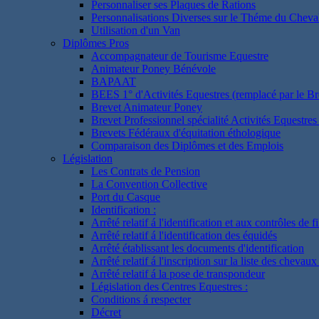
Personnaliser ses Plaques de Rations
Personnalisations Diverses sur le Théme du Cheva
Utilisation d'un Van
Diplômes Pros
Accompagnateur de Tourisme Equestre
Animateur Poney Bénévole
BAPAAT
BEES 1° d'Activités Equestres (remplacé par le Br
Brevet Animateur Poney
Brevet Professionnel spécialité Activités Equestr
Brevets Fédéraux d'équitation éthologique
Comparaison des Diplômes et des Emplois
Législation
Les Contrats de Pension
La Convention Collective
Port du Casque
Identification :
Arrêté relatif á l'identification et aux contrôles de fi
Arrêté relatif á l'identification des équidés
Arrêté établissant les documents d'identification
Arrêté relatif á l'inscription sur la liste des chevaux
Arrêté relatif á la pose de transpondeur
Législation des Centres Equestres :
Conditions á respecter
Décret