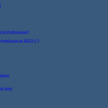
l
evet Professionnel)
es (remplaçant du BEES 1°)
liation
 de sport