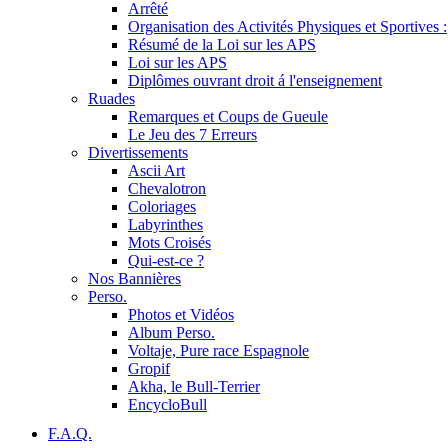
Arrêté
Organisation des Activités Physiques et Sportives :
Résumé de la Loi sur les APS
Loi sur les APS
Diplômes ouvrant droit á l'enseignement
Ruades
Remarques et Coups de Gueule
Le Jeu des 7 Erreurs
Divertissements
Ascii Art
Chevalotron
Coloriages
Labyrinthes
Mots Croisés
Qui-est-ce ?
Nos Bannières
Perso.
Photos et Vidéos
Album Perso.
Voltaje, Pure race Espagnole
Gropif
Akha, le Bull-Terrier
EncycloBull
F.A.Q.