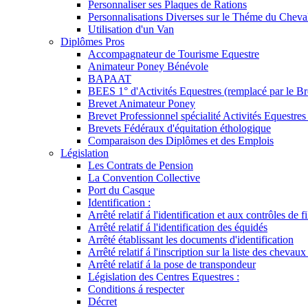
Personnaliser ses Plaques de Rations
Personnalisations Diverses sur le Théme du Cheva
Utilisation d'un Van
Diplômes Pros
Accompagnateur de Tourisme Equestre
Animateur Poney Bénévole
BAPAAT
BEES 1° d'Activités Equestres (remplacé par le Br
Brevet Animateur Poney
Brevet Professionnel spécialité Activités Equestr
Brevets Fédéraux d'équitation éthologique
Comparaison des Diplômes et des Emplois
Législation
Les Contrats de Pension
La Convention Collective
Port du Casque
Identification :
Arrêté relatif á l'identification et aux contrôles de fi
Arrêté relatif á l'identification des équidés
Arrêté établissant les documents d'identification
Arrêté relatif á l'inscription sur la liste des chevaux
Arrêté relatif á la pose de transpondeur
Législation des Centres Equestres :
Conditions á respecter
Décret