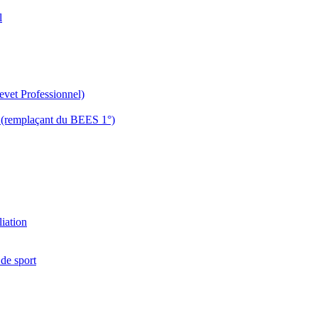
l
evet Professionnel)
es (remplaçant du BEES 1°)
liation
 de sport