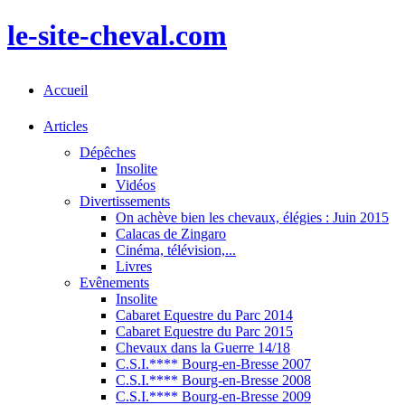
le-site-cheval.com
Accueil
Articles
Dépêches
Insolite
Vidéos
Divertissements
On achève bien les chevaux, élégies : Juin 2015
Calacas de Zingaro
Cinéma, télévision,...
Livres
Evênements
Insolite
Cabaret Equestre du Parc 2014
Cabaret Equestre du Parc 2015
Chevaux dans la Guerre 14/18
C.S.I.**** Bourg-en-Bresse 2007
C.S.I.**** Bourg-en-Bresse 2008
C.S.I.**** Bourg-en-Bresse 2009