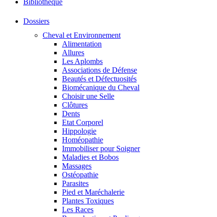
Bibliothéque
Dossiers
Cheval et Environnement
Alimentation
Allures
Les Aplombs
Associations de Défense
Beautés et Défectuosités
Biomécanique du Cheval
Choisir une Selle
Clôtures
Dents
Etat Corporel
Hippologie
Homéopathie
Immobiliser pour Soigner
Maladies et Bobos
Massages
Ostéopathie
Parasites
Pied et Maréchalerie
Plantes Toxiques
Les Races