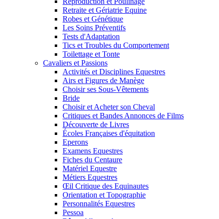
Reproduction et Poulinage
Retraite et Gériatrie Equine
Robes et Génétique
Les Soins Préventifs
Tests d'Adaptation
Tics et Troubles du Comportement
Toilettage et Tonte
Cavaliers et Passions
Activités et Disciplines Equestres
Airs et Figures de Manège
Choisir ses Sous-Vêtements
Bride
Choisir et Acheter son Cheval
Critiques et Bandes Annonces de Films
Découverte de Livres
Écoles Françaises d'équitation
Eperons
Examens Equestres
Fiches du Centaure
Matériel Equestre
Métiers Equestres
Œil Critique des Equinautes
Orientation et Topographie
Personnalités Equestres
Pessoa