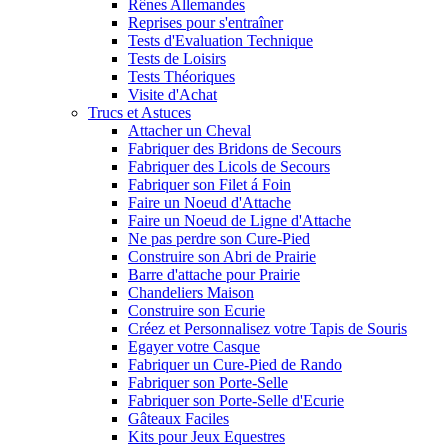
Rênes Allemandes
Reprises pour s'entraîner
Tests d'Evaluation Technique
Tests de Loisirs
Tests Théoriques
Visite d'Achat
Trucs et Astuces
Attacher un Cheval
Fabriquer des Bridons de Secours
Fabriquer des Licols de Secours
Fabriquer son Filet á Foin
Faire un Noeud d'Attache
Faire un Noeud de Ligne d'Attache
Ne pas perdre son Cure-Pied
Construire son Abri de Prairie
Barre d'attache pour Prairie
Chandeliers Maison
Construire son Ecurie
Créez et Personnalisez votre Tapis de Souris
Egayer votre Casque
Fabriquer un Cure-Pied de Rando
Fabriquer son Porte-Selle
Fabriquer son Porte-Selle d'Ecurie
Gâteaux Faciles
Kits pour Jeux Equestres