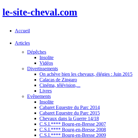
le-site-cheval.com
Accueil
Articles
Dépêches
Insolite
Vidéos
Divertissements
On achève bien les chevaux, élégies : Juin 2015
Calacas de Zingaro
Cinéma, télévision,...
Livres
Evênements
Insolite
Cabaret Equestre du Parc 2014
Cabaret Equestre du Parc 2015
Chevaux dans la Guerre 14/18
C.S.I.**** Bourg-en-Bresse 2007
C.S.I.**** Bourg-en-Bresse 2008
C.S.I.**** Bourg-en-Bresse 2009