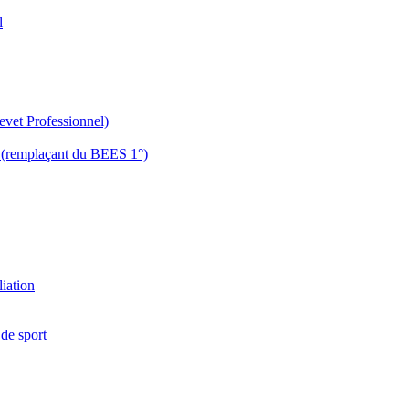
l
evet Professionnel)
es (remplaçant du BEES 1°)
liation
 de sport