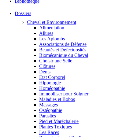
Bibliothéque
Dossiers
Cheval et Environnement
Alimentation
Allures
Les Aplombs
Associations de Défense
Beautés et Défectuosités
Biomécanique du Cheval
Choisir une Selle
Clôtures
Dents
Etat Corporel
Hippologie
Homéopathie
Immobiliser pour Soigner
Maladies et Bobos
Massages
Ostéopathie
Parasites
Pied et Maréchalerie
Plantes Toxiques
Les Races