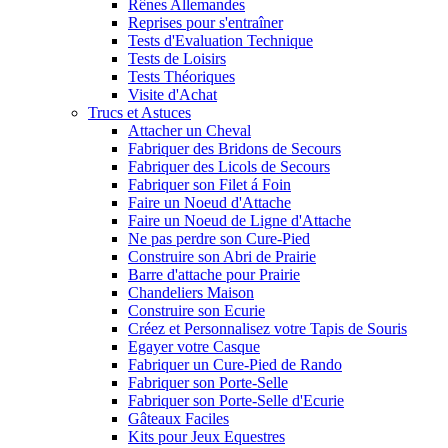
Rênes Allemandes
Reprises pour s'entraîner
Tests d'Evaluation Technique
Tests de Loisirs
Tests Théoriques
Visite d'Achat
Trucs et Astuces
Attacher un Cheval
Fabriquer des Bridons de Secours
Fabriquer des Licols de Secours
Fabriquer son Filet á Foin
Faire un Noeud d'Attache
Faire un Noeud de Ligne d'Attache
Ne pas perdre son Cure-Pied
Construire son Abri de Prairie
Barre d'attache pour Prairie
Chandeliers Maison
Construire son Ecurie
Créez et Personnalisez votre Tapis de Souris
Egayer votre Casque
Fabriquer un Cure-Pied de Rando
Fabriquer son Porte-Selle
Fabriquer son Porte-Selle d'Ecurie
Gâteaux Faciles
Kits pour Jeux Equestres