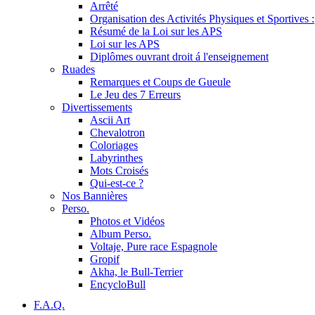
Arrêté
Organisation des Activités Physiques et Sportives :
Résumé de la Loi sur les APS
Loi sur les APS
Diplômes ouvrant droit á l'enseignement
Ruades
Remarques et Coups de Gueule
Le Jeu des 7 Erreurs
Divertissements
Ascii Art
Chevalotron
Coloriages
Labyrinthes
Mots Croisés
Qui-est-ce ?
Nos Bannières
Perso.
Photos et Vidéos
Album Perso.
Voltaje, Pure race Espagnole
Gropif
Akha, le Bull-Terrier
EncycloBull
F.A.Q.