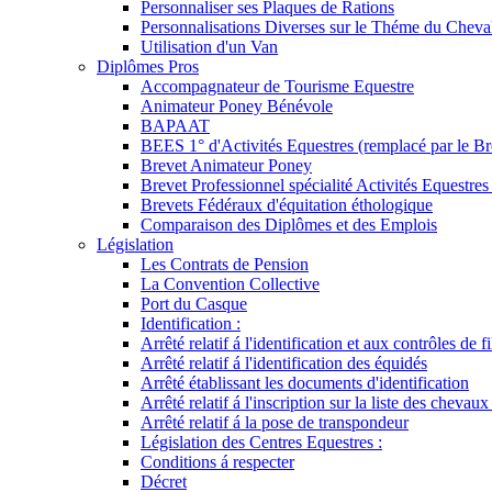
Personnaliser ses Plaques de Rations
Personnalisations Diverses sur le Théme du Cheva
Utilisation d'un Van
Diplômes Pros
Accompagnateur de Tourisme Equestre
Animateur Poney Bénévole
BAPAAT
BEES 1° d'Activités Equestres (remplacé par le Br
Brevet Animateur Poney
Brevet Professionnel spécialité Activités Equestr
Brevets Fédéraux d'équitation éthologique
Comparaison des Diplômes et des Emplois
Législation
Les Contrats de Pension
La Convention Collective
Port du Casque
Identification :
Arrêté relatif á l'identification et aux contrôles de fi
Arrêté relatif á l'identification des équidés
Arrêté établissant les documents d'identification
Arrêté relatif á l'inscription sur la liste des chevaux
Arrêté relatif á la pose de transpondeur
Législation des Centres Equestres :
Conditions á respecter
Décret