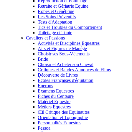
Reproduction et Poulinage
Retraite et Gériatrie Equine
Robes et Génétique
Les Soins Préventifs
Tests d'Adaptation
Tics et Troubles du Comportement
Toilettage et Tonte
Cavaliers et Passions
Activités et Disciplines Equestres
Airs et Figures de Manège
Choisir ses Sous-Vêtements
Bride
Choisir et Acheter son Cheval
Critiques et Bandes Annonces de Films
Découverte de Livres
Écoles Françaises d'équitation
Eperons
Examens Equestres
Fiches du Centaure
Matériel Equestre
Métiers Equestres
Œil Critique des Equinautes
Orientation et Topographie
Personnalités Equestres
Pessoa