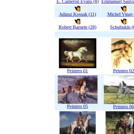
E. Cameron Evans (8)
Emmanuel Sauva
Juliusz Kossak (11)
Michel Vinay 
Robert Barnete (28)
Schubukin (
Peintres 01
Peintres 02
Peintres 05
Peintres 06