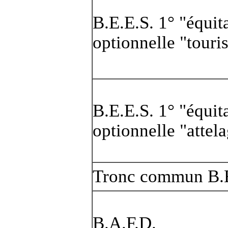
B.E.E.S. 1° "équit
optionnelle "touri
B.E.E.S. 1° "équit
optionnelle "attel
Tronc commun B.E
B.A.F.D.