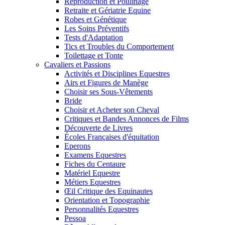
Reproduction et Poulinage
Retraite et Gériatrie Equine
Robes et Génétique
Les Soins Préventifs
Tests d'Adaptation
Tics et Troubles du Comportement
Toilettage et Tonte
Cavaliers et Passions
Activités et Disciplines Equestres
Airs et Figures de Manège
Choisir ses Sous-Vêtements
Bride
Choisir et Acheter son Cheval
Critiques et Bandes Annonces de Films
Découverte de Livres
Écoles Françaises d'équitation
Eperons
Examens Equestres
Fiches du Centaure
Matériel Equestre
Métiers Equestres
Œil Critique des Equinautes
Orientation et Topographie
Personnalités Equestres
Pessoa