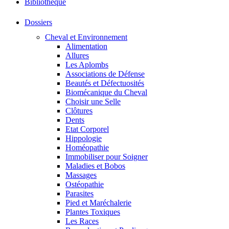
Bibliothéque
Dossiers
Cheval et Environnement
Alimentation
Allures
Les Aplombs
Associations de Défense
Beautés et Défectuosités
Biomécanique du Cheval
Choisir une Selle
Clôtures
Dents
Etat Corporel
Hippologie
Homéopathie
Immobiliser pour Soigner
Maladies et Bobos
Massages
Ostéopathie
Parasites
Pied et Maréchalerie
Plantes Toxiques
Les Races