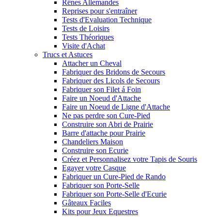
Rênes Allemandes
Reprises pour s'entraîner
Tests d'Evaluation Technique
Tests de Loisirs
Tests Théoriques
Visite d'Achat
Trucs et Astuces
Attacher un Cheval
Fabriquer des Bridons de Secours
Fabriquer des Licols de Secours
Fabriquer son Filet á Foin
Faire un Noeud d'Attache
Faire un Noeud de Ligne d'Attache
Ne pas perdre son Cure-Pied
Construire son Abri de Prairie
Barre d'attache pour Prairie
Chandeliers Maison
Construire son Ecurie
Créez et Personnalisez votre Tapis de Souris
Egayer votre Casque
Fabriquer un Cure-Pied de Rando
Fabriquer son Porte-Selle
Fabriquer son Porte-Selle d'Ecurie
Gâteaux Faciles
Kits pour Jeux Equestres