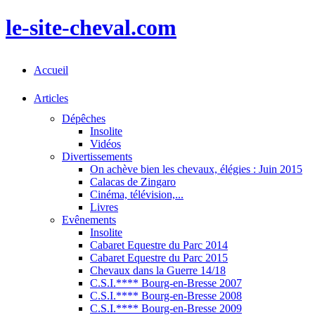
le-site-cheval.com
Accueil
Articles
Dépêches
Insolite
Vidéos
Divertissements
On achève bien les chevaux, élégies : Juin 2015
Calacas de Zingaro
Cinéma, télévision,...
Livres
Evênements
Insolite
Cabaret Equestre du Parc 2014
Cabaret Equestre du Parc 2015
Chevaux dans la Guerre 14/18
C.S.I.**** Bourg-en-Bresse 2007
C.S.I.**** Bourg-en-Bresse 2008
C.S.I.**** Bourg-en-Bresse 2009