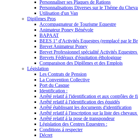
Personnaliser ses Plaques de Rations
Personnalisations Diverses sur le Théme du Cheva
Utilisation d'un Van
Diplômes Pros
Accompagnateur de Tourisme Equestre
Animateur Poney Bénévole
BAPAAT
BEES 1° d'Activités Equestres (remplacé par le Br
Brevet Animateur Poney
Brevet Professionnel spécialité Activités Equestr
Brevets Fédéraux d'équitation éthologique
Comparaison des Diplômes et des Emplois
Législation
Les Contrats de Pension
La Convention Collective
Port du Casque
Identification :
Arrêté relatif á l'identification et aux contrôles de fi
Arrêté relatif á l'identification des équidés
Arrêté établissant les documents d'identification
Arrêté relatif á l'inscription sur la liste des chevaux
Arrêté relatif á la pose de transpondeur
Législation des Centres Equestres :
Conditions á respecter
Décret