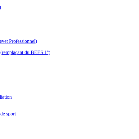
l
evet Professionnel)
es (remplaçant du BEES 1°)
liation
 de sport