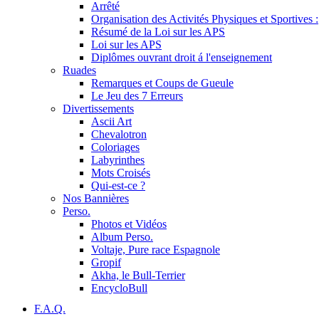
Arrêté
Organisation des Activités Physiques et Sportives :
Résumé de la Loi sur les APS
Loi sur les APS
Diplômes ouvrant droit á l'enseignement
Ruades
Remarques et Coups de Gueule
Le Jeu des 7 Erreurs
Divertissements
Ascii Art
Chevalotron
Coloriages
Labyrinthes
Mots Croisés
Qui-est-ce ?
Nos Bannières
Perso.
Photos et Vidéos
Album Perso.
Voltaje, Pure race Espagnole
Gropif
Akha, le Bull-Terrier
EncycloBull
F.A.Q.