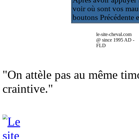
voir où sont vos mau
boutons Précédente et
le-site-cheval.com
@ since 1995 AD -
FLD
"On attèle pas au même timo
craintive."