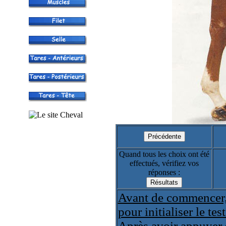
Quand tous les choix ont été
effectués, vérifiez vos
réponses :
Avant de commencer,
pour initialiser le test
Après avoir appuyer 