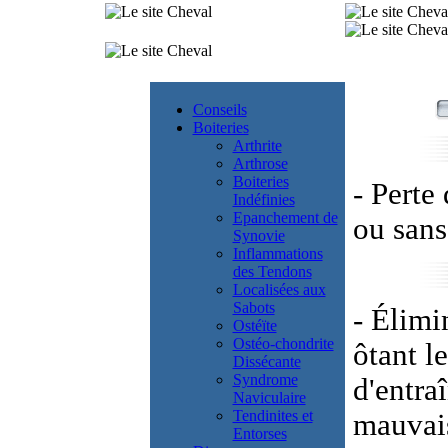
Conseils
Boiteries
Arthrite
Arthrose
Boiteries
- Perte
Indéfinies
Epanchement de
ou sans
Synovie
Inflammations
des Tendons
Localisées aux
Sabots
- Élimi
Ostéïte
Ostéo-chondrite
ôtant l
Dissécante
Syndrome
d'entra
Naviculaire
Tendinites et
mauvais
Entorses