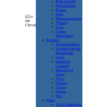
Peste Equine
Piroplasmose
Pousse
Rage
Rhinopneumonie
Tétanos
Toux
Urines
Importantes
Parasites
Dermatophilose
Dermite Estivale
Récidivante
Gales
Irritations
Cutanées
Mouches et
Taons
Poux
Teignes
Tiques
Varons
Vers
Plaies
A la Commissure