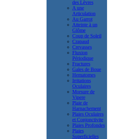
des Lèvres
A une
Articulation
Au Garrot
Atteinte à un
Glôme
Coup de Soleil
Crapaud
Crevasses
Fluxion
Périodique
Fractures
Gales de Boue
Hematomes
Irritations
Oculaires
Morsure de
Vipere
Plaie de
Harnachement
Plaies Oculaires
et Conjonctivite
Plaies Profondes
Plaies
Superficielles