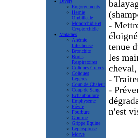
Divers
balayag
Engorgements
(shampo
Hernie
Ombilicale
- Mettr
Monorchidie et
Cryptorchidie
éloigné
Maladies
Anémie
tenue d
Infectieuse
Bronchite
les mai
Bruits
Respiratoires
cheval,
Coliques Graves
Coliques
- Trait
Légères
Coup de Chaleur
- Préven
Coup de Sang
Echauboulure
dégrada
Emphysème
Fièvre
n'est v
Fourbure
Gourme
Grippe Equine
Leptospirose
Morve