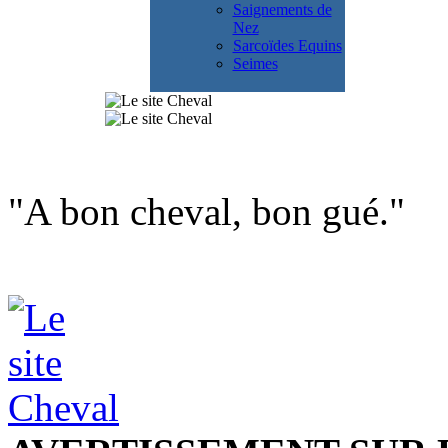
Saignements de
Nez
Sarcoïdes Equins
Seimes
"A bon cheval, bon gué."