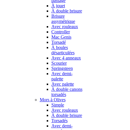
passage
À jouet
À double brisure
Brisure
assymétrique
Avec rouleaux
Controller
Mac Genis
Torsadé
À boules
désarticulées
Avec 4 anneaux
Scourier
Springsteen
Avec demi-
palette
Avec palette
À double canons
torsadés
Mors à Olives
Simple
Avec rouleaux
À double brisure
Torsadés
Avec demi-