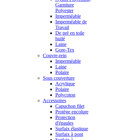
Garniture
Polyester
Imperméable
Imperméable de
Travail
De pré en toile
huilé
Laine
Gore-Tex
Couvre-rein
Imperméable
Laine
Polaire
Sous couverture
Acrylique
Polaire
Polycoton
Accessoires
Capuchon filet
Protège encolure
Protection
d'épaules
Surfaix élastique
Surfaix à pont
Surfaix à