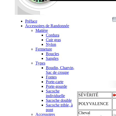
Préface
Accessoires de Randonnée
Matière
Cordura
Cuir gras
Nylon
Fermeture
Boucles
Sangles
Types
Boudin, Charvin,
Sac de croupe
Fontes
Porte-carte
Porte-gourde
Sacoche
SÉVÉRITÉ
individuelle
Sacoche double
POLYVALENCE
Sacoche trible, à
pont
Cheval
Accessoires