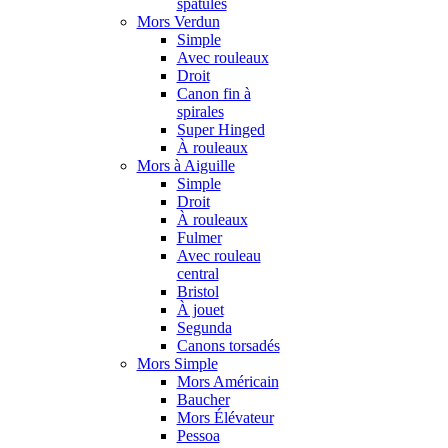
spatules
Mors Verdun
Simple
Avec rouleaux
Droit
Canon fin à
spirales
Super Hinged
À rouleaux
Mors à Aiguille
Simple
Droit
À rouleaux
Fulmer
Avec rouleau
central
Bristol
À jouet
Segunda
Canons torsadés
Mors Simple
Mors Américain
Baucher
Mors Élévateur
Pessoa