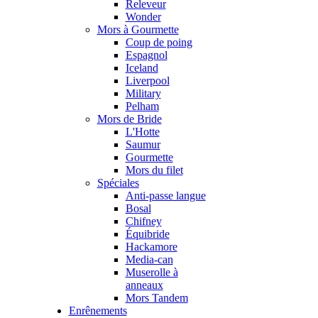
Releveur
Wonder
Mors à Gourmette
Coup de poing
Espagnol
Iceland
Liverpool
Military
Pelham
Mors de Bride
L'Hotte
Saumur
Gourmette
Mors du filet
Spéciales
Anti-passe langue
Bosal
Chifney
Équibride
Hackamore
Media-can
Muserolle à
anneaux
Mors Tandem
Enrênements