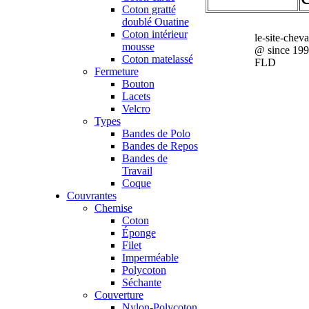
Coton gratté
doublé Ouatine
Coton intérieur
le-site-chev
mousse
@ since 19
Coton matelassé
FLD
Fermeture
Bouton
Lacets
Velcro
Types
Bandes de Polo
Bandes de Repos
Bandes de
Travail
Coque
Couvrantes
Chemise
Coton
Éponge
Filet
Imperméable
Polycoton
Séchante
Couverture
Nylon-Polycoton,