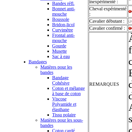
inexpérimenté :
Bandes réfl.
Bonnet anti-
Cheval expérimenté
mouche
:
Boussole
Cavalier débutant :
Bridon-licol
Cavalier confirmé :
Curvimètre
Frontal anti-
mouche
Gourde
Musette
Sac à eau
Bandages
Matières pour les
bandes
Bandage
Cohésive
REMARQUES
Coton et mélange
à base de coton
Viscose
Polyamide et
élasthane
Tissu polaire
Matières pour les sous-
bandes
Coton cardé