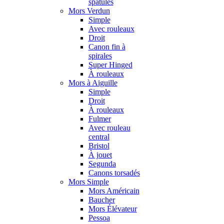
spatules
Mors Verdun
Simple
Avec rouleaux
Droit
Canon fin à
spirales
Super Hinged
À rouleaux
Mors à Aiguille
Simple
Droit
À rouleaux
Fulmer
Avec rouleau
central
Bristol
À jouet
Segunda
Canons torsadés
Mors Simple
Mors Américain
Baucher
Mors Élévateur
Pessoa