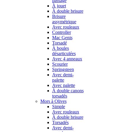
passage
À jouet
À double brisure
Brisure
assymétrique
Avec rouleaux
Controller
Mac Genis
Torsadé
À boules
désarticulées
Avec 4 anneaux
Scourier
Springsteen
Avec demi-
palette
Avec palette
À double canons
torsadés
Mors à Olives
Simple
Avec rouleaux
À double brisure
Torsadés
Avec demi-