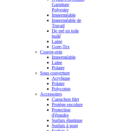
Garniture
Polyester
Imperméable
Imperméable de
Travail
De pré en toile
huilé
Laine
Gore-Tex
Couvre-rein
Imperméable
Laine
Polaire
Sous couverture
Acrylique
Polaire
Polycoton
Accessoires
Capuchon filet
Protège encolure
Protection
d'épaules
Surfaix élastique
Surfaix à pont
Surfaix à