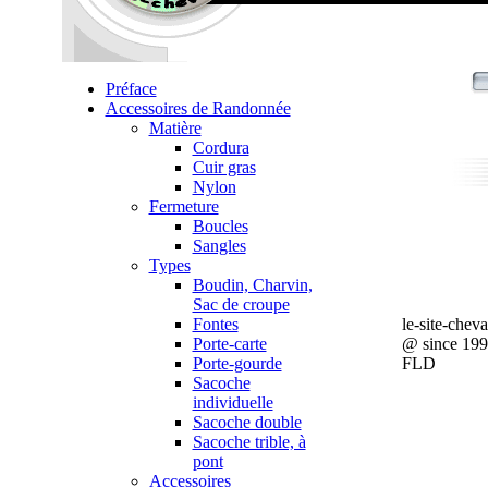
Préface
Accessoires de Randonnée
Matière
Cordura
Cuir gras
Nylon
Fermeture
Boucles
Sangles
Types
Boudin, Charvin,
Sac de croupe
Fontes
le-site-chev
Porte-carte
@ since 19
Porte-gourde
FLD
Sacoche
individuelle
Sacoche double
Sacoche trible, à
pont
Accessoires