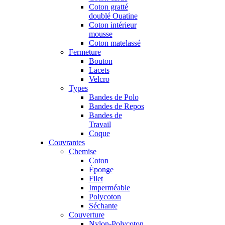
Coton gratté
doublé Ouatine
Coton intérieur
mousse
Coton matelassé
Fermeture
Bouton
Lacets
Velcro
Types
Bandes de Polo
Bandes de Repos
Bandes de
Travail
Coque
Couvrantes
Chemise
Coton
Éponge
Filet
Imperméable
Polycoton
Séchante
Couverture
Nylon-Polycoton,