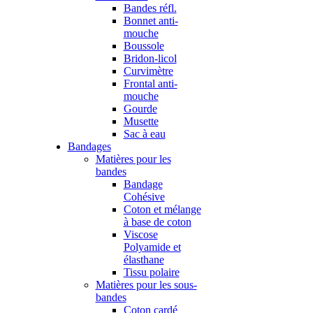
Bandes réfl.
Bonnet anti-
mouche
Boussole
Bridon-licol
Curvimètre
Frontal anti-
mouche
Gourde
Musette
Sac à eau
Bandages
Matières pour les
bandes
Bandage
Cohésive
Coton et mélange
à base de coton
Viscose
Polyamide et
élasthane
Tissu polaire
Matières pour les sous-
bandes
Coton cardé