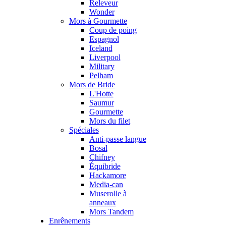
Releveur
Wonder
Mors à Gourmette
Coup de poing
Espagnol
Iceland
Liverpool
Military
Pelham
Mors de Bride
L'Hotte
Saumur
Gourmette
Mors du filet
Spéciales
Anti-passe langue
Bosal
Chifney
Équibride
Hackamore
Media-can
Muserolle à
anneaux
Mors Tandem
Enrênements