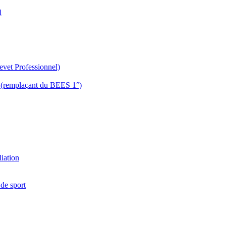
l
evet Professionnel)
es (remplaçant du BEES 1°)
liation
 de sport