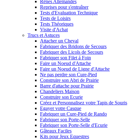
Rênes Allemandes
Reprises pour s'entraîner
Tests d'Evaluation Technique
Tests de Loisirs
Tests Théoriques
Visite d'Achat
Trucs et Astuces
Attacher un Cheval
Fabriquer des Bridons de Secours
Fabriquer des Licols de Secours
Fabriquer son Filet á Foin
Faire un Noeud d'Attache
Faire un Noeud de Ligne d'Attache
Ne pas perdre son Cure-Pied
Construire son Abri de Prairie
Barre d'attache pour Prairie
Chandeliers Maison
Construire son Ecurie
Créez et Personnalisez votre Tapis de Souris
Egayer votre Casque
Fabriquer un Cure-Pied de Rando
Fabriquer son Porte-Selle
Fabriquer son Porte-Selle d'Ecurie
Gâteaux Faciles
Kits pour Jeux Equestres