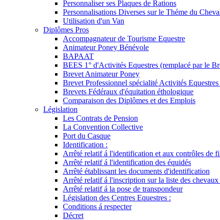
Personnaliser ses Plaques de Rations
Personnalisations Diverses sur le Théme du Cheva
Utilisation d'un Van
Diplômes Pros
Accompagnateur de Tourisme Equestre
Animateur Poney Bénévole
BAPAAT
BEES 1° d'Activités Equestres (remplacé par le Br
Brevet Animateur Poney
Brevet Professionnel spécialité Activités Equestr
Brevets Fédéraux d'équitation éthologique
Comparaison des Diplômes et des Emplois
Législation
Les Contrats de Pension
La Convention Collective
Port du Casque
Identification :
Arrêté relatif á l'identification et aux contrôles de fi
Arrêté relatif á l'identification des équidés
Arrêté établissant les documents d'identification
Arrêté relatif á l'inscription sur la liste des chevaux
Arrêté relatif á la pose de transpondeur
Législation des Centres Equestres :
Conditions á respecter
Décret