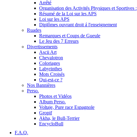
Arrêté
Organisation des Activités Physiques et Sportives :
Résumé de la Loi sur les APS
Loi sur les APS
Diplômes ouvrant droit á l'enseignement
Ruades
Remarques et Coups de Gueule
Le Jeu des 7 Erreurs
Divertissements
Ascii Art
Chevalotron
Coloriages
Labyrinthes
Mots Croisés
Qui-est-ce ?
Nos Bannières
Perso.
Photos et Vidéos
Album Perso.
Voltaje, Pure race Espagnole
Gropif
Akha, le Bull-Terrier
EncycloBull
F.A.Q.