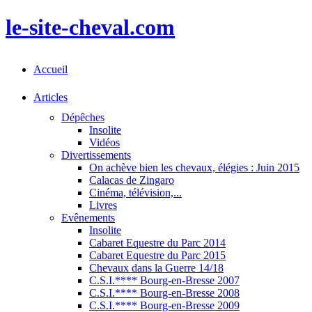
le-site-cheval.com
Accueil
Articles
Dépêches
Insolite
Vidéos
Divertissements
On achève bien les chevaux, élégies : Juin 2015
Calacas de Zingaro
Cinéma, télévision,...
Livres
Evênements
Insolite
Cabaret Equestre du Parc 2014
Cabaret Equestre du Parc 2015
Chevaux dans la Guerre 14/18
C.S.I.**** Bourg-en-Bresse 2007
C.S.I.**** Bourg-en-Bresse 2008
C.S.I.**** Bourg-en-Bresse 2009