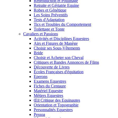
Reproduction et Poulinage
Retraite et Gériatrie Equine
Robes et Génétique
Les Soins Préventifs
Tests d'Adaptation
Tics et Troubles du Comportement
Toilettage et Tonte
Cavaliers et Passions
Activités et Disciplines Equestres
Airs et Figures de Manège
Choisir ses Sous-Vêtements
Bride
Choisir et Acheter son Cheval
Critiques et Bandes Annonces de Films
Découverte de Livres
Écoles Françaises d'équitation
Eperons
Examens Equestres
Fiches du Centaure
Matériel Equestre
Métiers Equestres
Œil Critique des Equinautes
Orientation et Topographie
Personnalités Equestres
Pessoa