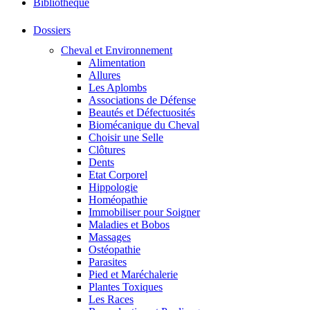
Bibliothéque
Dossiers
Cheval et Environnement
Alimentation
Allures
Les Aplombs
Associations de Défense
Beautés et Défectuosités
Biomécanique du Cheval
Choisir une Selle
Clôtures
Dents
Etat Corporel
Hippologie
Homéopathie
Immobiliser pour Soigner
Maladies et Bobos
Massages
Ostéopathie
Parasites
Pied et Maréchalerie
Plantes Toxiques
Les Races