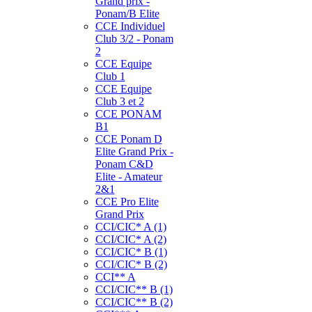
Grand prix -
Ponam/B Elite
CCE Individuel
Club 3/2 - Ponam
2
CCE Equipe
Club 1
CCE Equipe
Club 3 et 2
CCE PONAM
B1
CCE Ponam D
Elite Grand Prix -
Ponam C&D
Elite - Amateur
2&1
CCE Pro Elite
Grand Prix
CCI/CIC* A (1)
CCI/CIC* A (2)
CCI/CIC* B (1)
CCI/CIC* B (2)
CCI** A
CCI/CIC** B (1)
CCI/CIC** B (2)