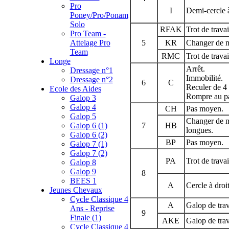
Pro
I
Demi-cercle à
Poney/Pro/Ponam
Solo
RFAK
Trot de travai
Pro Team -
Attelage Pro
5
KR
Changer de ma
Team
RMC
Trot de travai
Longe
Arrêt.
Dressage n°1
Immobilité.
Dressage n°2
6
C
Reculer de 4 
Ecole des Aides
Rompre au pa
Galop 3
Galop 4
CH
Pas moyen.
Galop 5
Changer de ma
Galop 6 (1)
7
HB
longues.
Galop 6 (2)
BP
Pas moyen.
Galop 7 (1)
Galop 7 (2)
PA
Trot de travai
Galop 8
Galop 9
8
BEES 1
A
Cercle à droi
Jeunes Chevaux
Cycle Classique 4
A
Galop de trava
Ans - Reprise
9
Finale (1)
AKE
Galop de trav
Cycle Classique 4