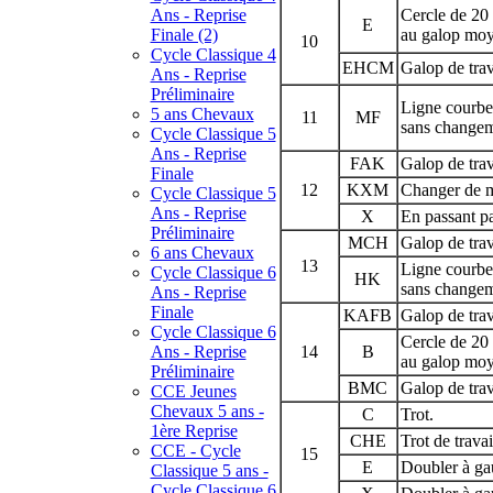
Ans - Reprise
Cercle de 20 
E
Finale (2)
au galop moy
10
Cycle Classique 4
EHCM
Galop de trav
Ans - Reprise
Préliminaire
Ligne courbe 
5 ans Chevaux
11
MF
sans changem
Cycle Classique 5
Ans - Reprise
FAK
Galop de trav
Finale
12
KXM
Changer de m
Cycle Classique 5
Ans - Reprise
X
En passant par
Préliminaire
MCH
Galop de trav
6 ans Chevaux
13
Ligne courbe 
Cycle Classique 6
HK
sans changem
Ans - Reprise
Finale
KAFB
Galop de trav
Cycle Classique 6
Cercle de 20 
Ans - Reprise
14
B
au galop moy
Préliminaire
BMC
Galop de trav
CCE Jeunes
Chevaux 5 ans -
C
Trot.
1ère Reprise
CHE
Trot de travai
CCE - Cycle
15
E
Doubler à ga
Classique 5 ans -
Cycle Classique 6