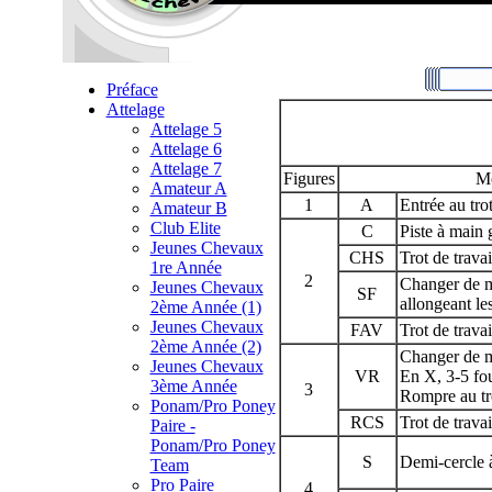
Préface
Attelage
Attelage 5
Attelage 6
Attelage 7
Figures
M
Amateur A
1
A
Entrée au trot
Amateur B
Club Elite
C
Piste à main 
Jeunes Chevaux
CHS
Trot de travai
1re Année
2
Changer de m
Jeunes Chevaux
SF
allongeant le
2ème Année (1)
Jeunes Chevaux
FAV
Trot de travai
2ème Année (2)
Changer de m
Jeunes Chevaux
VR
En X, 3-5 fou
3ème Année
3
Rompre au tro
Ponam/Pro Poney
RCS
Trot de travai
Paire -
Ponam/Pro Poney
S
Demi-cercle à
Team
Pro Paire
4