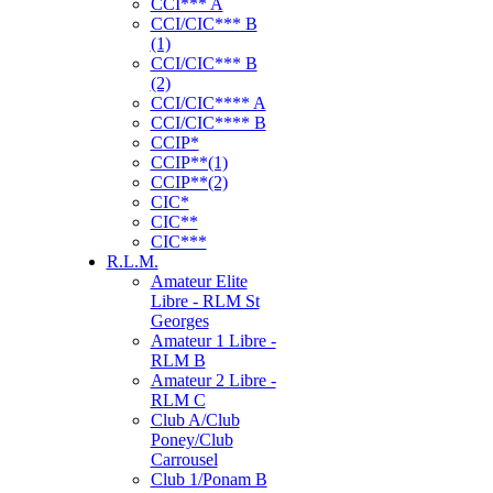
CCI*** A
CCI/CIC*** B
(1)
CCI/CIC*** B
(2)
CCI/CIC**** A
CCI/CIC**** B
CCIP*
CCIP**(1)
CCIP**(2)
CIC*
CIC**
CIC***
R.L.M.
Amateur Elite
Libre - RLM St
Georges
Amateur 1 Libre -
RLM B
Amateur 2 Libre -
RLM C
Club A/Club
Poney/Club
Carrousel
Club 1/Ponam B