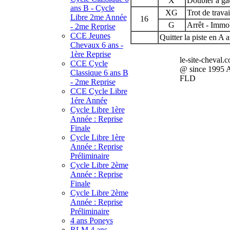
X
Doubler à gau
ans B - Cycle
XG
Trot de travai
Libre 2me Année
16
G
Arrêt - Immob
- 2me Reprise
CCE Jeunes
Quitter la piste en A 
Chevaux 6 ans -
1ère Reprise
le-site-cheval.
CCE Cycle
@ since 1995 
Classique 6 ans B
FLD
- 2me Reprise
CCE Cycle Libre
1ére Année
Cycle Libre 1ère
Année : Reprise
Finale
Cycle Libre 1ère
Année : Reprise
Préliminaire
Cycle Libre 2ème
Année : Reprise
Finale
Cycle Libre 2ème
Année : Reprise
Préliminaire
4 ans Poneys
RLM 4 ans