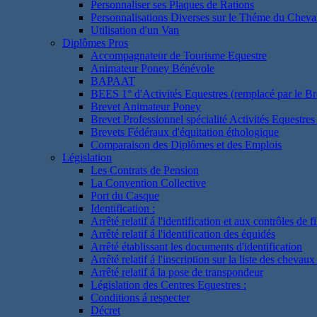
Personnaliser ses Plaques de Rations
Personnalisations Diverses sur le Théme du Cheva
Utilisation d'un Van
Diplômes Pros
Accompagnateur de Tourisme Equestre
Animateur Poney Bénévole
BAPAAT
BEES 1° d'Activités Equestres (remplacé par le Br
Brevet Animateur Poney
Brevet Professionnel spécialité Activités Equestr
Brevets Fédéraux d'équitation éthologique
Comparaison des Diplômes et des Emplois
Législation
Les Contrats de Pension
La Convention Collective
Port du Casque
Identification :
Arrêté relatif á l'identification et aux contrôles de fi
Arrêté relatif á l'identification des équidés
Arrêté établissant les documents d'identification
Arrêté relatif á l'inscription sur la liste des chevaux
Arrêté relatif á la pose de transpondeur
Législation des Centres Equestres :
Conditions á respecter
Décret