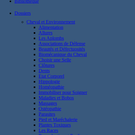
Bibliothéque
Dossiers
Cheval et Environnement
Alimentation
Allures
Les Aplombs
Associations de Défense
Beautés et Défectuosités
Biomécanique du Cheval
Choisir une Selle
Clôtures
Dents
Etat Corporel
Hippologie
Homéopathie
Immobiliser pour Soigner
Maladies et Bobos
Massages
Ostéopathie
Parasites
Pied et Maréchalerie
Plantes Toxiques
Les Races