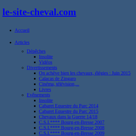
le-site-cheval.com
Accueil
Articles
Dépêches
Insolite
Vidéos
Divertissements
On achève bien les chevaux, élégies : Juin 2015
Calacas de Zingaro
Cinéma, télévision,...
Livres
Evênements
Insolite
Cabaret Equestre du Parc 2014
Cabaret Equestre du Parc 2015
Chevaux dans la Guerre 14/18
C.S.I.**** Bourg-en-Bresse 2007
C.S.I.**** Bourg-en-Bresse 2008
C.S.I.**** Bourg-en-Bresse 2009