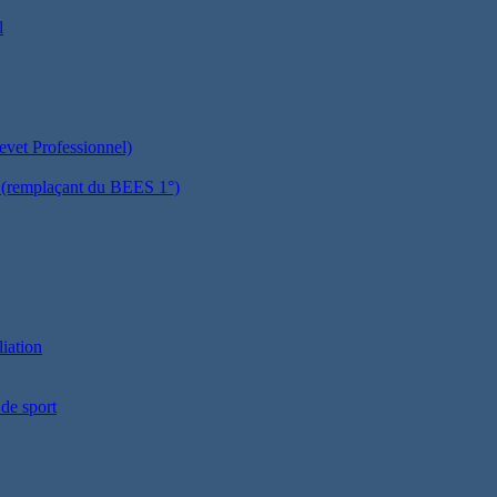
l
evet Professionnel)
es (remplaçant du BEES 1°)
liation
 de sport