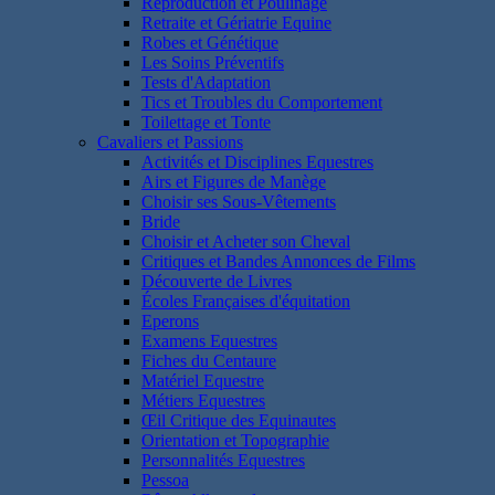
Reproduction et Poulinage
Retraite et Gériatrie Equine
Robes et Génétique
Les Soins Préventifs
Tests d'Adaptation
Tics et Troubles du Comportement
Toilettage et Tonte
Cavaliers et Passions
Activités et Disciplines Equestres
Airs et Figures de Manège
Choisir ses Sous-Vêtements
Bride
Choisir et Acheter son Cheval
Critiques et Bandes Annonces de Films
Découverte de Livres
Écoles Françaises d'équitation
Eperons
Examens Equestres
Fiches du Centaure
Matériel Equestre
Métiers Equestres
Œil Critique des Equinautes
Orientation et Topographie
Personnalités Equestres
Pessoa