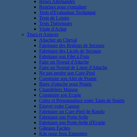
Rênes Allemandes
Reprises pour s'entraîner
Tests d'Evaluation Technique
Tests de Loisirs
Tests Théoriques
Visite d'Achat
Trucs et Astuces
Attacher un Cheval
Fabriquer des Bridons de Secours
Fabriquer des Licols de Secours
Fabriquer son Filet á Foin
Faire un Noeud d'Attache
Faire un Noeud de Ligne d'Attache
Ne pas perdre son Cure-Pied
Construire son Abri de Prairie
Barre d'attache pour Prairie
Chandeliers Maison
Construire son Ecurie
Créez et Personnalisez votre Tapis de Souris
Egayer votre Casque
Fabriquer un Cure-Pied de Rando
Fabriquer son Porte-Selle
Fabriquer son Porte-Selle d'Ecurie
Gâteaux Faciles
Kits pour Jeux Equestres