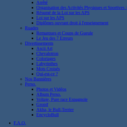
Arrêté
Organisation des Activités Physiques et Sportives :
Résumé de la Loi sur les APS
Loi sur les APS
Diplômes ouvrant droit á l'enseignement
Ruades
Remarques et Coups de Gueule
Le Jeu des 7 Erreurs
Divertissements
Ascii Art
Chevalotron
Coloriages
Labyrinthes
Mots Croisés
Qui-est-ce ?
Nos Bannières
Perso.
Photos et Vidéos
Album Perso.
Voltaje, Pure race Espagnole
Gropif
Akha, le Bull-Terrier
EncycloBull
F.A.Q.